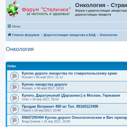
Онкология - Стра
Форум о дорогостоящих лекарства
дорогостоящих лекарств
Меню
Список форумов
Дорогостоящие лекарства и БАД
Онкология
Онкология
ТЕМЫ
Куплю дорого лекарства по ставропольскому краю
Rustam
»
06 май 2017, 21:12
Куплю лекарства дорого
Rustam.
»
06 май 2017, 16:53
Купить Даратумумаб (Дарзалекс) в Москве, Германия
Олег
»
30 апр 2017, 18:03
Продам Вотриент 400 мг Тел. 89160123498
Павел
»
29 апр 2017, 13:46
89687295494 Куплю дорого Онкологические и Вич препа
Влад Громов
»
15 апр 2017, 16:09