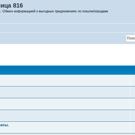
ница 816
х. Обмен информацией о выгодных предложениях по покупке\продаже
раты.