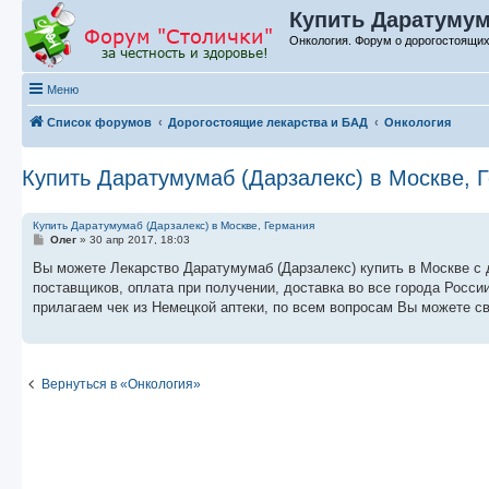
Купить Даратумум
Онкология. Форум о дорогостоящих
Меню
Список форумов
Дорогостоящие лекарства и БАД
Онкология
Купить Даратумумаб (Дарзалекс) в Москве, 
Купить Даратумумаб (Дарзалекс) в Москве, Германия
С
Олег
»
30 апр 2017, 18:03
о
о
Вы можете Лекарство Даратумумаб (Дарзалекс) купить в Москве с 
б
поставщиков, оплата при получении, доставка во все города Росси
щ
е
прилагаем чек из Немецкой аптеки, по всем вопросам Вы можете с
н
и
е
Вернуться в «Онкология»