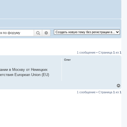
Поиск
Расширенный поиск
1 сообщение • Страница
1
из
1
Олег
мании в Москву от Немецких
етствия European Union (EU)
В
е
1 сообщение • Страница
1
из
1
р
н
у
т
ь
с
я
к
н