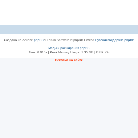
Создано на основе
phpBB
® Forum Software © phpBB Limited
Русская поддержка phpBB
Моды и расширения phpBB
Time: 0.010s
| Peak Memory Usage: 1.35 МБ | GZIP: On
Рeклама на сaйте