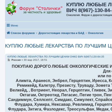
КУПЛЮ ЛЮБЫЕ Л
ВИЧ 8(967)-130-84
Онкология. Форум о дорогостоящих
Меню
Список форумов
Дорогостоящие лекарства и БАД
Онкология
КУПЛЮ ЛЮБЫЕ ЛЕКАРСТВА ПО ЛУЧШИМ ЦЕН
КУПЛЮ ЛЮБЫЕ ЛЕКАРСТВА ПО ЛУЧШИМ ЦЕНАМ ОНКО ВИЧ 8(967)-130-84-35
С
Россия
»
30 мар 2017, 18:51
о
о
ПОКУПАЮ ДОРОГО ЛЮБЫЕ ОНКОЛОГИЧЕСКИЕ И
б
Для 
щ
е
или по
н
Алимта, Аранесп, Энбрел, Герцептин, Иресса, 
и
е
Ремикейд, Калетру, Презисту, Труваду, Зомета
Велкейд, , Вотриент, Неорал, Герцептин, Гливек, 
Октагам, Октреотид, Пегасис, Пегие трон, Пе
Сандиммун, Селлсепт, Симдакс, Симулект, Спрайсел,
Флудара, Хумира, Нексавар, Ревлимид, Герцепти
Флудара, Зитига, Фазлодекс, Треосульфан, Медак, 