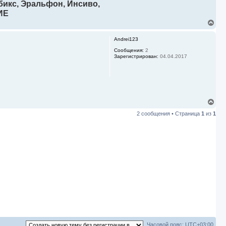
ибикс, Эральфон, Инсиво,
ИЕ
В
е
р
Andrei123
н
у
Сообщения:
2
Зарегистрирован:
04.04.2017
т
ь
с
я
к
н
а
В
ч
е
2 сообщения • Страница
1
из
1
а
р
л
н
у
у
т
ь
с
я
к
н
а
ч
а
л
у
Часовой пояс:
UTC+03:00