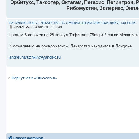
Эрбитукс, Таксотер, Октагам, Пегасис, Пегинтрон,
Рибомустин, Золерикс, Э
Re: КУПЛЮ ЛЮБЫЕ ЛЕКАРСТВА ПО ЛУЧШИМ ЦЕНАМ ОНКО ВИЧ 8(967)-130-84-35
С
Andrei123
»
04 апр 2017, 00:40
о
о
продам 8 баночек по 28 капсул Тафинлар 75mg и 2 банки Мекиниста 
б
щ
е
К сожалению не понадобились. Лекарство находится в Лондонe.
н
и
е
andrei.naruzhkin@yandex.ru
Вернуться в «Онкология»
Список форумов