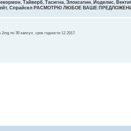
 Рекормон, Тайверб, Тасигна, Элоксатин, Йоделис, Вект
нплейт, Спрайсел РАСМОТРЮ ЛЮБОЕ ВАШЕ ПРЕДЛОЖЕН
2mg по 30 капсул, срок годности 12.2017.