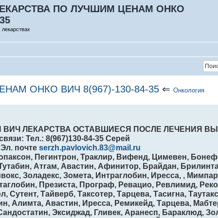
ЕКАРСТВА ПО ЛУЧШИМ ЦЕНАМ ОНКО
-35
 лекарствах
АМ ОНКО ВИЧ 8(967)-130-84-35
⇐
Онкология
 ВИЧ ЛЕКАРСТВА ОСТАВШИЕСЯ ПОСЛЕ ЛЕЧЕНИЯ ВЫ
связи: Тел.: 8(967)130-84-35 Серей
 Эл. почте
serzh.pavlovich.83@mail.ru
Копаксон, Пегинтрон, Траклир, Вифенд, Цимевен, Бонеф
 Тутабин, Атгам, Авастин, Афинитор, Брайдан, Брилинт
Зивокс, Золадекс, Зомета, Интраглобин, Иресса, , Мимпа
нтаглобин, Презиста, Програф, Ревацио, Ревлимид, Рек
 Сутент, Тайверб, Таксотер, Тарцева, Тасигна, Таутакс
н, Алимта, Авастин, Иресса, Ремикейд, Тарцева, Мабте
Сандостатин, Эксиджад, Гливек, Аранесп, Бараклюд, Зо