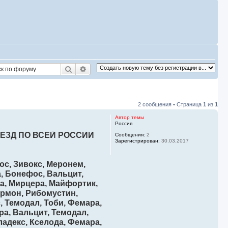
Поиск
Расширенный поиск
2 сообщения • Страница
1
из
1
Автор темы
Россия
ЕЗД ПО ВСЕЙ РОССИИ
Сообщения:
2
Зарегистрирован:
30.03.2017
ос, Зивокс, Меронем,
а, Бонефос, Вальцит,
ра, Мирцера, Майфортик,
ормон, Рибомустин,
, Темодал, Тоби, Фемара,
ра, Вальцит, Темодал,
ладекс, Кселода, Фемара,