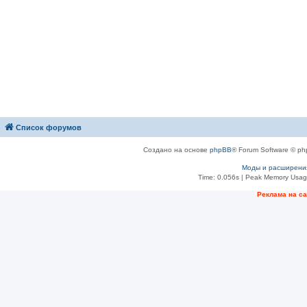
Список форумов
Создано на основе
phpBB
® Forum Software © ph
Моды и расширени
Time: 0.056s
| Peak Memory Usage
Рeклама на с