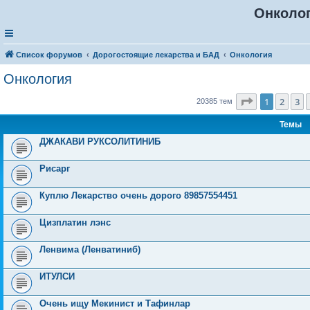
Онколо
Список форумов
Дорогостоящие лекарства и БАД
Онкология
Онкология
Страница
1
1
2
3
20385 тем
Темы
ДЖАКАВИ РУКСОЛИТИНИБ
Рисарг
Куплю Лекарство очень дорого 89857554451
Цизплатин лэнс
Ленвима (Ленватиниб)
ИТУЛСИ
Очень ищу Мекинист и Тафинлар