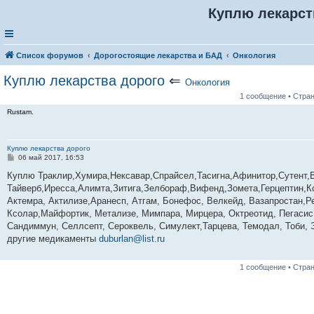
Куплю лекарст
Список форумов
Дорогостоящие лекарства и БАД
Онкология
Куплю лекарства дорого
⇐
Онкология
1 сообщение • Стра
Rustam.
Куплю лекарства дорого
С
06 май 2017, 16:53
о
о
Куплю Траклир,Хумира,Нексавар,Спрайсел,Тасигна,Афинитор,Сутент,
б
Тайверб,Иресса,Алимта,Зитига,Зелбораф,Вифенд,Зомета,Герцептин,К
щ
е
Актемра, Актилизе,Аранесп, Атгам, Бонефос, Велкейд, Вазапростан,Ре
н
Ксолар,Майфортик, Метализе, Мимпара, Мирцера, Октреотид, Пегасис,
и
е
Сандиммун, Селлсепт, Сероквель, Симулект,Тарцева, Темодал, Тоби, 
другие медикаменты
duburlan@list.ru
1 сообщение • Стра