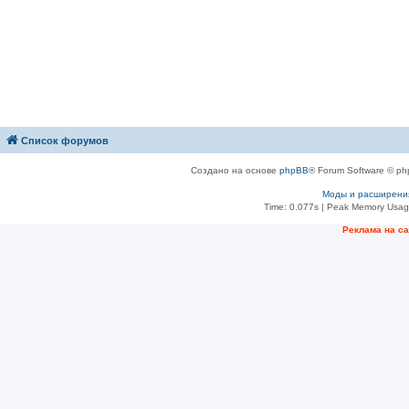
Список форумов
Создано на основе
phpBB
® Forum Software © ph
Моды и расширени
Time: 0.077s
| Peak Memory Usage
Рeклама на с