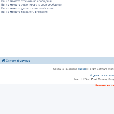
Вы
не можете
отвечать на сообщения
Вы
не можете
редактировать свои сообщения
Вы
не можете
удалять свои сообщения
Вы
не можете
добавлять вложения
Список форумов
Создано на основе
phpBB
® Forum Software © ph
Моды и расширени
Time: 0.024s
| Peak Memory Usage
Рeклама на с