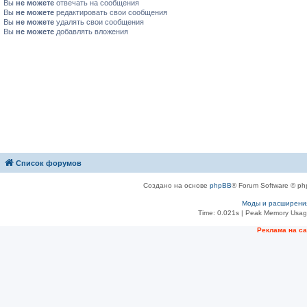
Вы
не можете
отвечать на сообщения
Вы
не можете
редактировать свои сообщения
Вы
не можете
удалять свои сообщения
Вы
не можете
добавлять вложения
Список форумов
Создано на основе
phpBB
® Forum Software © ph
Моды и расширени
Time: 0.021s
| Peak Memory Usage
Рeклама на с