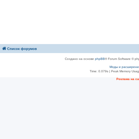
Список форумов
Создано на основе
phpBB
® Forum Software © ph
Моды и расширени
Time: 0.079s
| Peak Memory Usage
Рeклама на с