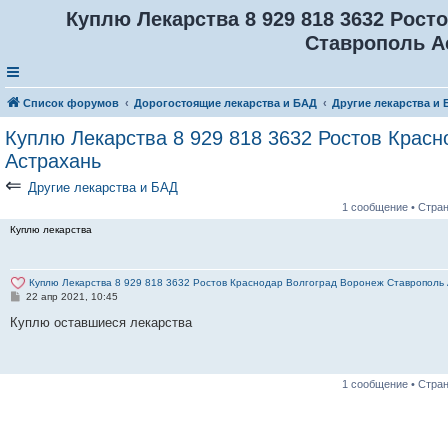
Куплю Лекарства 8 929 818 3632 Рост
Ставрополь А
Список форумов
Дорогостоящие лекарства и БАД
Другие лекарства и
Куплю Лекарства 8 929 818 3632 Ростов Крас
Астрахань
⇐
Другие лекарства и БАД
1 сообщение • Стра
Куплю лекарства
Куплю Лекарства 8 929 818 3632 Ростов Краснодар Волгоград Воронеж Ставрополь
С
22 апр 2021, 10:45
о
о
Куплю оставшиеся лекарства
б
щ
е
н
и
1 сообщение • Стра
е