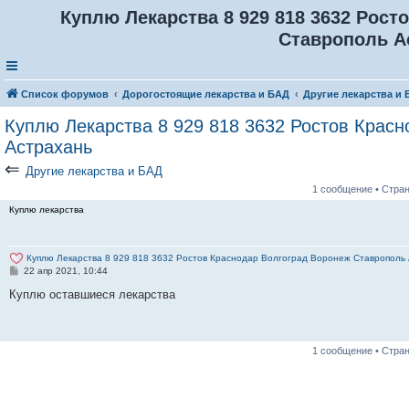
Куплю Лекарства 8 929 818 3632 Рост
Ставрополь А
Список форумов
Дорогостоящие лекарства и БАД
Другие лекарства и
Куплю Лекарства 8 929 818 3632 Ростов Крас
Астрахань
⇐
Другие лекарства и БАД
1 сообщение • Стра
Куплю лекарства
Куплю Лекарства 8 929 818 3632 Ростов Краснодар Волгоград Воронеж Ставрополь
С
22 апр 2021, 10:44
о
о
Куплю оставшиеся лекарства
б
щ
е
н
и
1 сообщение • Стра
е