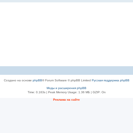
Создано на основе
phpBB
® Forum Software © phpBB Limited
Русская поддержка phpBB
Моды и расширения phpBB
Time: 0.163s
| Peak Memory Usage: 1.36 МБ | GZIP: On
Рeклама на сaйте