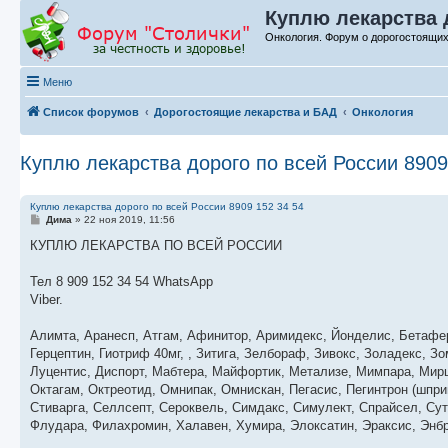
Куплю лекарства д
Онкология. Форум о дорогостоящих
Меню
Список форумов
Дорогостоящие лекарства и БАД
Онкология
Куплю лекарства дорого по всей России 8909
Куплю лекарства дорого по всей России 8909 152 34 54
С
Дима
»
22 ноя 2019, 11:56
о
о
КУПЛЮ ЛЕКАРСТВА ПО ВСЕЙ РОССИИ
б
щ
е
Тел 8 909 152 34 54 WhatsApp
н
Viber.
и
е
Алимта, Аранесп, Атгам, Афинитор, Аримидекс, Йонделис, Бетаферо
Герцептин, Гиотриф 40мг, , Зитига, Зелбораф, Зивокс, Золадекс, З
Луцентис, Диспорт, Мабтера, Майфортик, Метализе, Мимпара, Мирц
Октагам, Октреотид, Омнипак, Омнискан, Пегасис, Пегинтрон (шпри
Стиварга, Селлсепт, Сероквель, Симдакс, Симулект, Спрайсел, Суте
Флудара, Филахромин, Халавен, Хумира, Элоксатин, Эраксис, Энбр