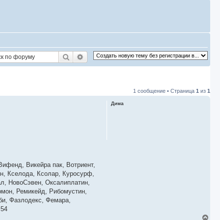
Поиск
Расширенный поиск
1 сообщение • Страница
1
из
1
Дима
Вифенд, Викейра пак, Вотриент,
он, Кселода, Ксолар, Куросурф,
ал, НовоСэвен, Оксалиплатин,
рмон, Ремикейд, Рибомустин,
оби, Фазлодекс, Фемара,
 54
В