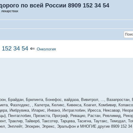
орого по всей России 8909 152 34 54
 лекарствах
 152 34 54
⇐
Онкология
н, Брайдан, Брилинта, Бонефос, вайдаза, Вивитрол, ..., Вазапростан, 
омета, Фазлодекс, , Калетра, Келикс, Кивекса, Коагил, Комбивир, Копакс
ера, Имбрувика, Иларис, Инванз, Интраглобин, Иресса, Нексавар, Неор
цы), Пентаглобин, Презиста, Програф, Ревацио, Растан, Ревлимид, Реко
нт, Траклир, Тайверб, Таксотер, Тарцева, Тасигна, Таутакс, Темодал, Т
ел, Энплейт, Эпокрин, Эпрекс, Эральфон и МНОГИЕ другие 8909 152 34