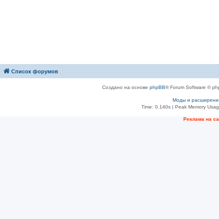
Список форумов
Создано на основе
phpBB
® Forum Software © ph
Моды и расширени
Time: 0.140s
| Peak Memory Usage
Рeклама на с