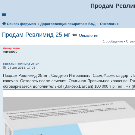
Продам Ревли
Список форумов
Дорогостоящие лекарства и БАД
Онкология
Продам Ревлимид 25 мг
⇐
Онкология
1 сообщение • Стра
Автор темы
Антон999
Продам Ревлимид 25 мг
С
28 дек 2018, 17:08
о
о
Продам Ревлимид 25 мг , Селджен Интернешнл Сарл,Фармстандарт-Лек
б
капсула .Осталось после лечения. Оригинал.Правильное хранение! Го
щ
е
обговаривается дополнительно! (Вайбер,Ватсап) 100 000 т р Тел : +7 (9
н
и
е