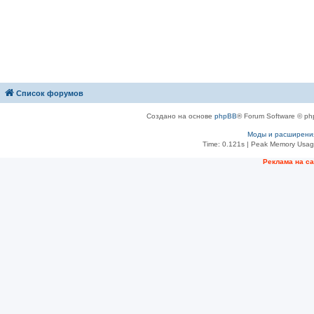
Список форумов
Создано на основе
phpBB
® Forum Software © ph
Моды и расширени
Time: 0.121s
| Peak Memory Usage
Рeклама на с