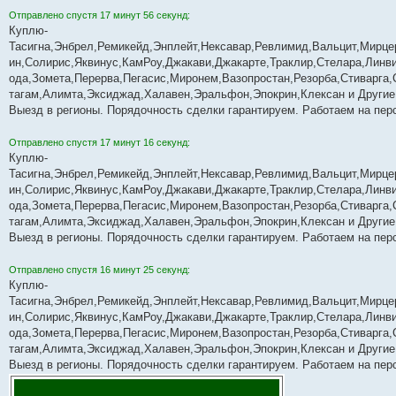
Отправлено спустя 17 минут 56 секунд:
Куплю-
Тасигна,Энбрел,Ремикейд,Энплейт,Нексавар,Ревлимид,Вальцит,Мирце
ин,Солирис,Яквинус,КамРоу,Джакави,Джакарте,Траклир,Стелара,Лин
ода,Зомета,Перерва,Пегасис,Миронем,Вазопростан,Резорба,Стиварга,С
тагам,Алимта,Эксиджад,Халавен,Эральфон,Эпокрин,Клексан и Другие
Выезд в регионы. Порядочность сделки гарантируем. Работаем на пер
Отправлено спустя 17 минут 16 секунд:
Куплю-
Тасигна,Энбрел,Ремикейд,Энплейт,Нексавар,Ревлимид,Вальцит,Мирце
ин,Солирис,Яквинус,КамРоу,Джакави,Джакарте,Траклир,Стелара,Лин
ода,Зомета,Перерва,Пегасис,Миронем,Вазопростан,Резорба,Стиварга,С
тагам,Алимта,Эксиджад,Халавен,Эральфон,Эпокрин,Клексан и Другие
Выезд в регионы. Порядочность сделки гарантируем. Работаем на пер
Отправлено спустя 16 минут 25 секунд:
Куплю-
Тасигна,Энбрел,Ремикейд,Энплейт,Нексавар,Ревлимид,Вальцит,Мирце
ин,Солирис,Яквинус,КамРоу,Джакави,Джакарте,Траклир,Стелара,Лин
ода,Зомета,Перерва,Пегасис,Миронем,Вазопростан,Резорба,Стиварга,С
тагам,Алимта,Эксиджад,Халавен,Эральфон,Эпокрин,Клексан и Другие
Выезд в регионы. Порядочность сделки гарантируем. Работаем на пер