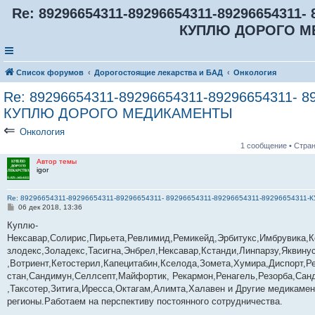
Re: 89296654311-89296654311-89296654311- 
КУПЛЮ ДОРОГО М
Список форумов
Дорогостоящие лекарства и БАД
Онкология
Re: 89296654311-89296654311-89296654311- 8
КУПЛЮ ДОРОГО МЕДИКАМЕНТЫ
⇐
Онкология
1 сообщение • Стра
Автор темы
igor
Re: 89296654311-89296654311-89296654311- 89296654311-89296654311-892966543
С
06 дек 2018, 13:36
о
о
Куплю-
б
Нексавар,Солирис,Пирьета,Ревлимид,Ремикейд,Эрбитукс,Имбрувика,К
щ
е
злодекс,Золадекс,Тасигна,Энбрел,Нексавар,Кстанди,Линпарзу,Яквин
н
,Вотриент,Кетостерил,Капецитабин,Кселода,Зомета,Хумира,Диспорт,Р
и
е
стан,Сандимун,Селлсепт,Майфортик, Рекармон,Ренагель,Резорба,Сан
,Таксотер,Зитига,Иресса,Октагам,Алимта,Халавен и Другие медикаме
регионы.Работаем на перспективу постоянного сотрудничества.