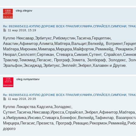
oleg.olegov
Re: 89296654311-КУПЛЮ ДОРОЖЕ ВСЕХ-ТРАКЛИР,ХУМИРА,СПРАЙСЕЛ,СИМПОНИ, ТРА
С
11 мар 2018, 15:19
о
о
Куплю Нексавар,Эрбитукс,Рибомустин,Тасигна,Герцептин,
б
Авастин,Афинитор,Алимта,Мабтера,Вальцит,Велкейд, Вотриент,Герцеп
щ
е
Мабтера,Миронем,Мимпара,Мирцера,Майфортик,Ремикейд, Рекармон,
н
Неорал,Селлсепт,Сертикан, Стеварга,Симзия,Сутент, Спрайсел,Синнове
и
е
Траклир,Темомид,Пегасис, Програф,Зомета, Зелбораф, Золодекс, Золе
Эральфон,Эксиджад,Эрбитукс,Энплейт,Энбрел,Халавен и Другие.
oleg.rumyantsev
Re: 89296654311-КУПЛЮ ДОРОЖЕ ВСЕХ-ТРАКЛИР,ХУМИРА,СПРАЙСЕЛ,СИМПОНИ, ТРА
С
11 мар 2018, 20:35
о
о
Куплю Лекарства.Кадсила,Золадекс,
б
Сутент,Тасигна,Нексавар,Иресса,Спрайсел,Энбрел,Афинитор,Мабтер
щ
е
а,Имбрувика,Инсиво,Стиварга,Бонефос,Велкейд,Тафинлар, Вазапрост
н
Мирцера,Пегасис,Презиста, Програф,Ревацио,Рекормон,Ремикейд,Рибо
и
е
дорого