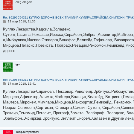
oleg.olegov
Re: 89296654311-КУПЛЮ ДОРОЖЕ ВСЕХ-ТРАКЛИР,ХУМИРА,СПРАЙСЕЛ,СИМПОНИ, ТРА
С
13 мар 2018, 11:36
о
о
Куплю Лекарства.Кадсила,Золадекс,
б
Сутент,Тасигна,Нексавар,Иресса,Спрайсел,Энбрел,Афинитор,Мабтер
щ
е
а,Имбрувика,Инсиво,Стиварга,Бонефос,Велкейд,Тафинлар, Вазапрост
н
Мирцера,Пегасис,Презиста, Програф,Ревацио,Рекормон,Ремикейд,Рибо
и
е
дорого.
igor
Re: 89296654311-КУПЛЮ ДОРОЖЕ ВСЕХ-ТРАКЛИР,ХУМИРА,СПРАЙСЕЛ,СИМПОНИ, ТРА
С
17 мар 2018, 12:41
о
о
Куплю Лекарства-Спрайсел, Нексавар,Револейд,Эрбитукс,Рибомустин,
б
Мирцера,Афинитор,Алимта,Мабтера,Вальцит,Велкейд, Вотриент,Гемза
щ
е
Мабтера,Миронем,Мимпара,Мирцера,Майфортик,Ремикейд, Рекармон,
н
Неорал,Селлсепт,Сертикан, Стеварга,Симзия,Сутент, Спрайсел,Синнове
и
е
Траклир,Темомид,Пегасис, Програф,Зомета, Зелбораф, Золодекс, Золе
Эральфон,Эксиджад,Эрбитукс,Энплейт,Энбрел,Халавен и Другие лека
oleg.rumyantsev