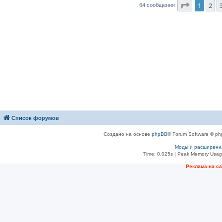
Страниц
1
2
64 сообщения
Список форумов
Создано на основе
phpBB
® Forum Software © ph
Моды и расширени
Time: 0.025s
| Peak Memory Usage
Рeклама на с