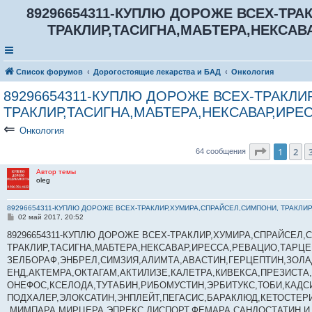
89296654311-КУПЛЮ ДОРОЖЕ ВСЕХ-ТРА
ТРАКЛИР,ТАСИГНА,МАБТЕРА,НЕКСАВ
Список форумов
Дорогостоящие лекарства и БАД
Онкология
89296654311-КУПЛЮ ДОРОЖЕ ВСЕХ-ТРАКЛИ
ТРАКЛИР,ТАСИГНА,МАБТЕРА,НЕКСАВАР,ИРЕ
⇐
Онкология
Страниц
1
2
64 сообщения
Автор темы
oleg
89296654311-КУПЛЮ ДОРОЖЕ ВСЕХ-ТРАКЛИР,ХУМИРА,СПРАЙСЕЛ,СИМПОНИ, ТРАКЛИ
С
02 май 2017, 20:52
о
о
89296654311-КУПЛЮ ДОРОЖЕ ВСЕХ-ТРАКЛИР,ХУМИРА,СПРАЙСЕЛ,
б
ТРАКЛИР,ТАСИГНА,МАБТЕРА,НЕКСАВАР,ИРЕССА,РЕВАЦИО,ТАРЦЕ
щ
е
ЗЕЛБОРАФ,ЭНБРЕЛ,СИМЗИЯ,АЛИМТА,АВАСТИН,ГЕРЦЕПТИН,ЗОЛ
н
ЕНД,АКТЕМРА,ОКТАГАМ,АКТИЛИЗЕ,КАЛЕТРА,КИВЕКСА,ПРЕЗИСТА
и
е
ОНЕФОС,КСЕЛОДА,ТУТАБИН,РИБОМУСТИН,ЭРБИТУКС,ТОБИ,КАДСИ
ПОДХАЛЕР,ЭЛОКСАТИН,ЭНПЛЕЙТ,ПЕГАСИС,БАРАКЛЮД,КЕТОСТЕР
,МИМПАРА,МИРЦЕРА,ЭПРЕКС,ДИСПОРТ,ФЕМАРА,САНДОСТАТИН И 