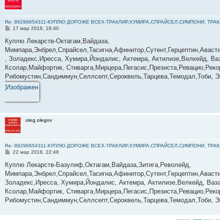
Re: 89296654311-КУПЛЮ ДОРОЖЕ ВСЕХ-ТРАКЛИР,ХУМИРА,СПРАЙСЕЛ,СИМПОНИ, ТРА
С
17 мар 2018, 18:40
о
о
Куплю Лекарств-Октагам,Вайдаза,
б
Мимпара,Энбрел,Спрайсел,Тасигна,Афинитор,Сутент,Герцептин,Авасти
щ
е
, Золадекс,Иресса, Хумира,Йондалис, Актемра, Актилизе,Велкейд, Ваз
н
Ксолар,Майфортик, Стиварга,Мирцера,Пегасис,Презиста,Ревацио,Реко
и
е
Рибомустин,Сандиммун,Селлсепт,Сероквель,Тарцева,Темодал,Тоби, Э
oleg.olegov
Re: 89296654311-КУПЛЮ ДОРОЖЕ ВСЕХ-ТРАКЛИР,ХУМИРА,СПРАЙСЕЛ,СИМПОНИ, ТРА
С
22 мар 2018, 22:48
о
о
Куплю Лекарств-Базулиф,Октагам,Вайдаза,Зитига,Револейд,
б
Мимпара,Энбрел,Спрайсел,Тасигна,Афинитор,Сутент,Герцептин,Авасти
щ
е
Золадекс,Иресса, Хумира,Йондалис, Актемра, Актилизе,Велкейд, Ваза
н
Ксолар,Майфортик, Стиварга,Мирцера,Пегасис,Презиста,Ревацио,Реко
и
е
Рибомустин,Сандиммун,Селлсепт,Сероквель,Тарцева,Темодал,Тоби, Э