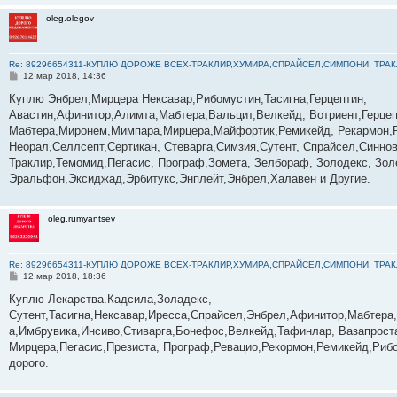
oleg.olegov
Re: 89296654311-КУПЛЮ ДОРОЖЕ ВСЕХ-ТРАКЛИР,ХУМИРА,СПРАЙСЕЛ,СИМПОНИ, ТРА
С
12 мар 2018, 14:36
о
о
Куплю Энбрел,Мирцера Нексавар,Рибомустин,Тасигна,Герцептин,
б
Авастин,Афинитор,Алимта,Мабтера,Вальцит,Велкейд, Вотриент,Герцеп
щ
е
Мабтера,Миронем,Мимпара,Мирцера,Майфортик,Ремикейд, Рекармон,
н
Неорал,Селлсепт,Сертикан, Стеварга,Симзия,Сутент, Спрайсел,Синнове
и
е
Траклир,Темомид,Пегасис, Програф,Зомета, Зелбораф, Золодекс, Золе
Эральфон,Эксиджад,Эрбитукс,Энплейт,Энбрел,Халавен и Другие.
oleg.rumyantsev
Re: 89296654311-КУПЛЮ ДОРОЖЕ ВСЕХ-ТРАКЛИР,ХУМИРА,СПРАЙСЕЛ,СИМПОНИ, ТРА
С
12 мар 2018, 18:36
о
о
Куплю Лекарства.Кадсила,Золадекс,
б
Сутент,Тасигна,Нексавар,Иресса,Спрайсел,Энбрел,Афинитор,Мабтер
щ
е
а,Имбрувика,Инсиво,Стиварга,Бонефос,Велкейд,Тафинлар, Вазапрост
н
Мирцера,Пегасис,Презиста, Програф,Ревацио,Рекормон,Ремикейд,Рибо
и
е
дорого.