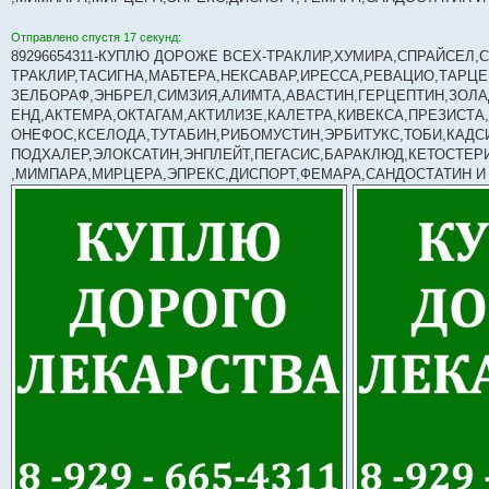
Отправлено спустя 17 секунд:
89296654311-КУПЛЮ ДОРОЖЕ ВСЕХ-ТРАКЛИР,ХУМИРА,СПРАЙСЕЛ,
ТРАКЛИР,ТАСИГНА,МАБТЕРА,НЕКСАВАР,ИРЕССА,РЕВАЦИО,ТАРЦЕ
ЗЕЛБОРАФ,ЭНБРЕЛ,СИМЗИЯ,АЛИМТА,АВАСТИН,ГЕРЦЕПТИН,ЗОЛ
ЕНД,АКТЕМРА,ОКТАГАМ,АКТИЛИЗЕ,КАЛЕТРА,КИВЕКСА,ПРЕЗИСТА
ОНЕФОС,КСЕЛОДА,ТУТАБИН,РИБОМУСТИН,ЭРБИТУКС,ТОБИ,КАДСИ
ПОДХАЛЕР,ЭЛОКСАТИН,ЭНПЛЕЙТ,ПЕГАСИС,БАРАКЛЮД,КЕТОСТЕР
,МИМПАРА,МИРЦЕРА,ЭПРЕКС,ДИСПОРТ,ФЕМАРА,САНДОСТАТИН И 