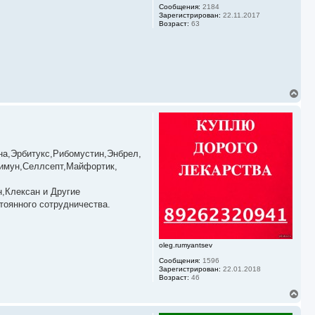
Сообщения:
2184
Зарегистрирован:
22.11.2017
Возраст:
63
В
е
р
н
у
т
ь
на,Эрбитукс,Рибомустин,Энбрел,
с
димун,Селлсепт,Майфортик,
я
к
,Клексан и Другие
н
а
тоянного сотрудничества.
ч
а
л
у
oleg.rumyantsev
Сообщения:
1596
Зарегистрирован:
22.01.2018
Возраст:
46
В
е
р