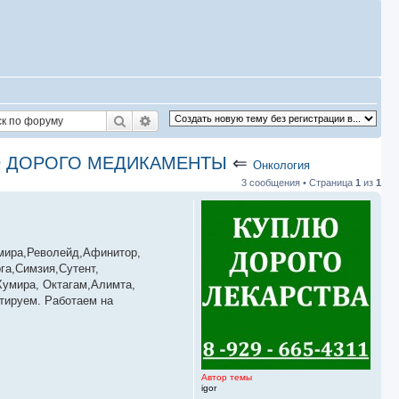
Поиск
Расширенный поиск
УПЛЮ ДОРОГО МЕДИКАМЕНТЫ
⇐
Онкология
3 сообщения • Страница
1
из
1
мира,Револейд,Афинитор,
га,Симзия,Сутент,
Хумира, Октагам,Алимта,
тируем. Работаем на
Автор темы
igor