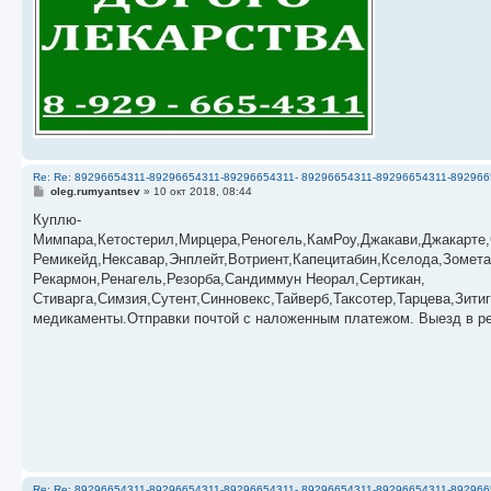
Re: Re: 89296654311-89296654311-89296654311- 89296654311-89296654311-89
С
oleg.rumyantsev
»
10 окт 2018, 08:44
о
о
Куплю-
б
Мимпара,Кетостерил,Мирцера,Реногель,КамРоу,Джакави,Джакарте,
щ
е
Ремикейд,Нексавар,Энплейт,Вотриент,Капецитабин,Кселода,Зомет
н
Рекармон,Ренагель,Резорба,Сандиммун Неорал,Сертикан,
и
е
Стиварга,Симзия,Сутент,Синновекс,Тайверб,Таксотер,Тарцева,Зит
медикаменты.Отправки почтой с наложенным платежом. Выезд в рег
Re: Re: 89296654311-89296654311-89296654311- 89296654311-89296654311-89