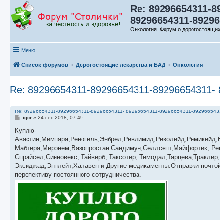
Re: 89296654311-8
89296654311-892
Онкология. Форум о дорогостоящих
Меню
Список форумов
Дорогостоящие лекарства и БАД
Онкология
Re: 89296654311-89296654311-8929665431
Re: 89296654311-89296654311-89296654311- 89296654311-89296654311-892966
С
igor
»
24 сен 2018, 07:49
о
о
Куплю-
б
Авастин,Мимпара,Реногель,Энбрел,Ревлимид,Револейд,Ремикейд,Н
щ
е
Мабтера,Миронем,Вазопростан,Сандимун,Селлсепт,Майфортик, Рек
н
Спрайсел,Синновекс, Тайверб, Таксотер, Темодал,Тарцева,Траклир
и
е
Эксиджад,Энплейт,Халавен и Другие медикаменты.Отправки почтой
перспективу постоянного сотрудничества.