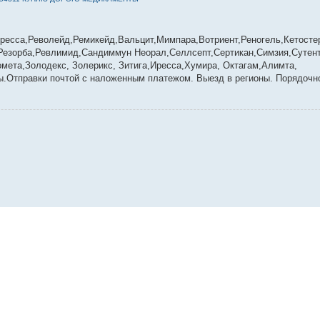
ресса,Револейд,Ремикейд,Вальцит,Мимпара,Вотриент,Реногель,Кетосте
Резорба,Ревлимид,Сандиммун Неорал,Селлсепт,Сертикан,Симзия,Сутент,
омета,Золодекс, Золерикс, Зитига,Иресса,Хумира, Октагам,Алимта,
.Отправки почтой с наложенным платежом. Выезд в регионы. Порядочно