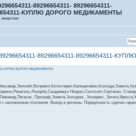
9296654311-89296654311- 89296654311-
96654311-КУПЛЮ ДОРОГО МЕДИКАМЕНТЫ
 лекарствах
1- 89296654311-89296654311-89296654311-К
54311-КУПЛЮ ДОРОГО МЕДИКАМЕНТЫ
ексавар,Энплейт,Вотриент,Кетостерил,Капецитабин,Кселода,Зомета,Ху
армон,Ренагель,Резорба,Сандиммун Неорал,Селлсепт,Сертикан, Стевар
,Темомид,Пегасис, Програф,Зомета,Золодекс, Золерикс, Зитига,Иресса,
 с наложенным платежом. Выезд в регионы. Порядочность сделки гаран