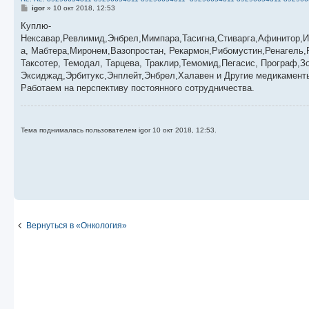
С
igor
»
10 окт 2018, 12:53
о
о
Куплю-
б
Нексавар,Ревлимид,Энбрел,Мимпара,Тасигна,Стиварга,Афинитор,И
щ
е
а, Мабтера,Миронем,Вазопростан, Рекармон,Рибомустин,Ренагель,
н
Таксотер, Темодал, Тарцева, Траклир,Темомид,Пегасис, Програф,З
и
е
Эксиджад,Эрбитукс,Энплейт,Энбрел,Халавен и Другие медикаменты
Работаем на перспективу постоянного сотрудничества.
Тема поднималась пользователем igor 10 окт 2018, 12:53.
Вернуться в «Онкология»