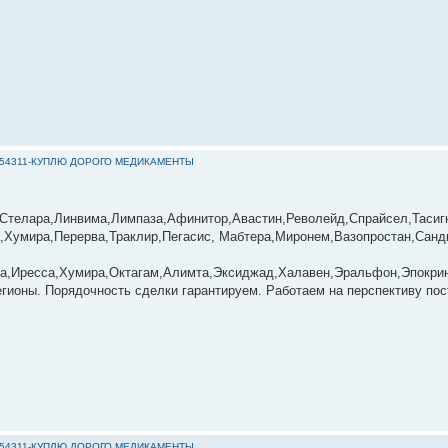
296654311-КУПЛЮ ДОРОГО МЕДИКАМЕНТЫ
Стелара,Линвима,Лимпаза,Афинитор,Авастин,Револейд,Спрайсел,Тасиг
а,Хумира,Перерва,Траклир,Пегасис, Мабтера,Миронем,Вазопростан,Сан
ига,Иресса,Хумира,Октагам,Алимта,Эксиджад,Халавен,Эральфон,Эпокрин
ионы. Порядочность сделки гарантируем. Работаем на перспективу пос
296654311-КУПЛЮ ДОРОГО МЕДИКАМЕНТЫ