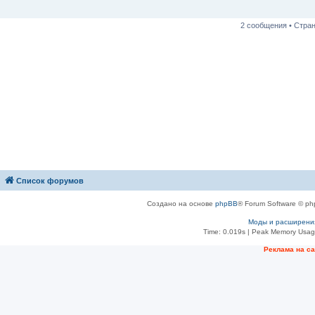
е
н
и
2 сообщения • Стра
е
Список форумов
Создано на основе
phpBB
® Forum Software © ph
Моды и расширени
Time: 0.019s
| Peak Memory Usage
Рeклама на с