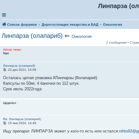
Линпарза (ол
Список форумов
Дорогостоящие лекарства и БАД
Онкология
Линпарза (олапариб)
⇐
Онкология
2 сообщения • Стра
Автор темы
Nati
Линпарза (олапариб)
С
22 дек 2021, 14:08
о
о
Осталась целая упаковка #Линпарзы (#олапариб)
б
Капсулы по 50мг, 4 баночки по 112 штук.
щ
е
Срок июль 2022года
н
и
е
Цидипол
Re: Линпарза (олапариб)
С
15 янв 2024, 14:46
о
о
Ищу препарат ЛИНПАРЗА может у кого-то есть или остался
nihto92@g
б
щ