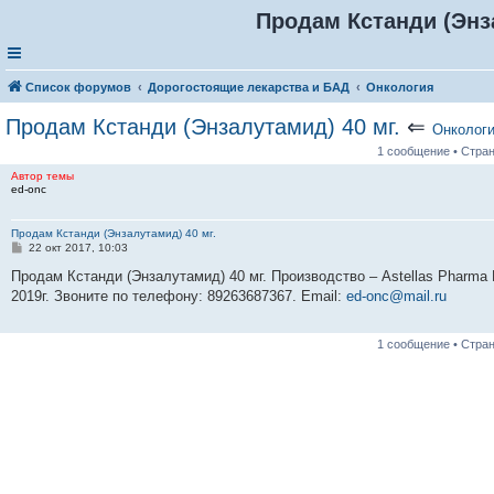
Продам Кстанди (Энза
Список форумов
Дорогостоящие лекарства и БАД
Онкология
Продам Кстанди (Энзалутамид) 40 мг.
⇐
Онколог
1 сообщение • Стра
Автор темы
ed-onc
Продам Кстанди (Энзалутамид) 40 мг.
С
22 окт 2017, 10:03
о
о
Продам Кстанди (Энзалутамид) 40 мг. Производство – Astellas Pharma 
б
2019г. Звоните по телефону: 89263687367. Email:
ed-onc@mail.ru
щ
е
н
и
1 сообщение • Стра
е