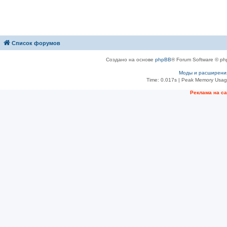
Список форумов
Создано на основе
phpBB
® Forum Software © ph
Моды и расширени
Time: 0.017s
| Peak Memory Usage
Рeклама на с