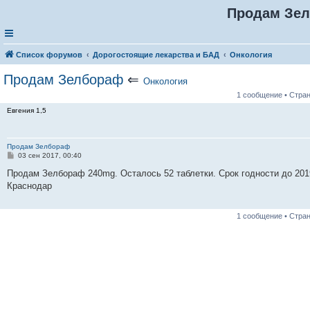
Продам Зе
Список форумов
Дорогостоящие лекарства и БАД
Онкология
Продам Зелбораф
⇐
Онкология
1 сообщение • Стра
Евгения 1,5
Продам Зелбораф
С
03 сен 2017, 00:40
о
о
Продам Зелбораф 240mg. Осталось 52 таблетки. Срок годности до 2019
б
Краснодар
щ
е
н
и
1 сообщение • Стра
е