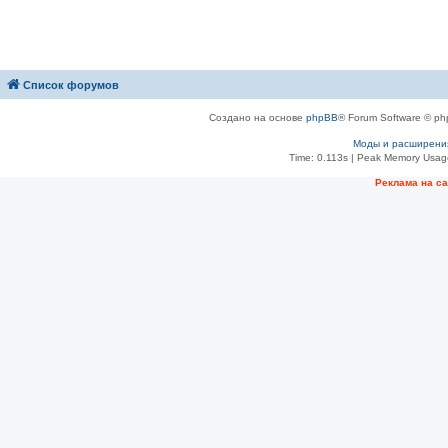
Список форумов
Создано на основе
phpBB
® Forum Software © ph
Моды и расширени
Time: 0.113s
| Peak Memory Usage
Рeклама на с