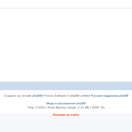
Создано на основе
phpBB
® Forum Software © phpBB Limited
Русская поддержка phpBB
Моды и расширения phpBB
Time: 0.032s
| Peak Memory Usage: 2.22 МБ | GZIP: On
Рeклама на сaйте