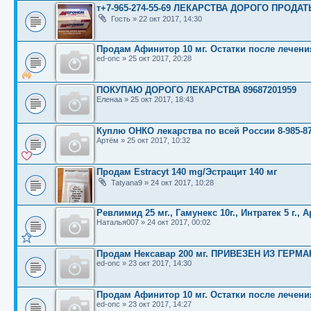
т+7-965-274-55-69 ЛЕКАРСТВА ДОРОГО ПРОДАТ
Гость
»
22 окт 2017, 14:30
Продам Афинитор 10 мг. Остатки после лечени
ed-onc
»
25 окт 2017, 20:28
ПОКУПАЮ ДОРОГО ЛЕКАРСТВА 89687201959
Еленаа
»
25 окт 2017, 18:43
Куплю ОНКО лекарства по всей России 8-985-87
Артём
»
25 окт 2017, 10:32
Продам Estracyt 140 mg/Эстрацит 140 мг
Tatyana9
»
24 окт 2017, 10:28
Ревлимид 25 мг., Гамунекс 10г., Интратек 5 г., А
Наталья007
»
24 окт 2017, 00:02
Продам Нексавар 200 мг. ПРИВЕЗЕН ИЗ ГЕРМА
ed-onc
»
23 окт 2017, 14:30
Продам Афинитор 10 мг. Остатки после лечени
ed-onc
»
23 окт 2017, 14:27