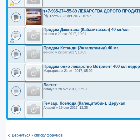
т+7-965-274-55-69 ЛЕКАРСТВА ДОРОГО ПРОДАТ
Гость
»
23 окт 2017, 10:57
Продам Джевтана (Кабазитаксел) 40 мг/мл.
ed-onc
»
22 окт 2017, 10:04
Продам Кстанди (Энзалутамид) 40 мг.
ed-onc
»
22 окт 2017, 10:03
Продам онко лекарство Вотриент 400 мл недор
Маргарита
»
21 окт 2017, 05:02
Ластет
natalya
»
20 окт 2017, 17:19
Гемзар, Кселода (Капецитабин), Церукал
Андрей
»
19 сен 2017, 12:35
Вернуться к списку форумов