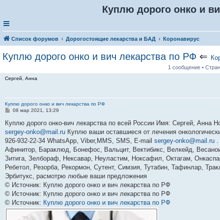
Куплю дорого онко и ви
Список форумов
Дорогостоящие лекарства и БАД
Коронавирус
Куплю дорого онко и вич лекарства по РФ
⇐
Ко
1 сообщение • Стра
Сергей, Анна
Куплю дорого онко и вич лекарства по РФ
С
08 мар 2021, 13:29
о
о
Куплю дорого онко-вич лекарства по всей России Имя: Cергей, Анна Ном
б
sergey-onko@mail.ru
Куплю ваши оставшиеся от лечения онкологические
щ
е
926-932-22-34 WhatsApp, Viber,MMS, SMS, E-mail
sergey-onko@mail.ru
.
н
Афинитор, Бараклюд, Бонефос, Вальцит, Вектибикс, Велкейд, Весаноид
и
е
Зитига, Зелбораф, Нексавар, Неуластим, Ноксафил, Октагам, Онкаспар
Ребетол, Резорба, Рекормон, Сутент, Симзия, Тутабин, Тафинлар, Тра
Эрбитукс, расмотрю любые ваши предложения
© Источник: Куплю дорого онко и вич лекарства по РФ
© Источник: Куплю дорого онко и вич лекарства по РФ
© Источник:
Куплю дорого онко и вич лекарства по РФ