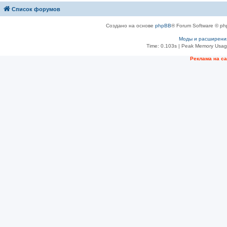
Список форумов
Создано на основе
phpBB
® Forum Software © ph
Моды и расширени
Time: 0.103s
| Peak Memory Usage
Рeклама на с