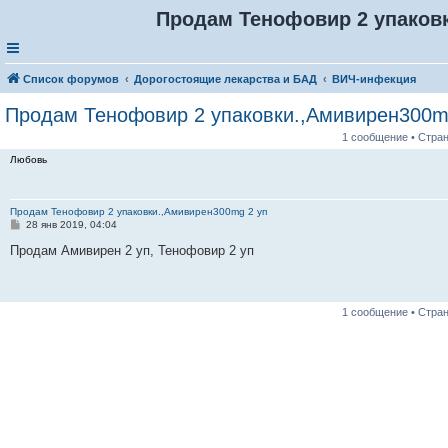
Продам Тенофовир 2 упаков
Список форумов
Дорогостоящие лекарства и БАД
ВИЧ-инфекция
Продам Тенофовир 2 упаковки.,Амивирен300m
1 сообщение • Стра
Любовь
Продам Тенофовир 2 упаковки.,Амивирен300mg 2 уп
С
28 янв 2019, 04:04
о
о
Продам Амивирен 2 уп, Тенофовир 2 уп
б
щ
е
н
и
1 сообщение • Стра
е