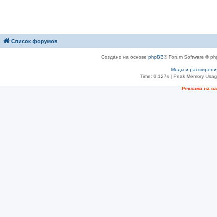
Список форумов
Создано на основе
phpBB
® Forum Software © ph
Моды и расширени
Time: 0.127s
| Peak Memory Usage
Рeклама на с