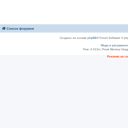
Список форумов
Создано на основе
phpBB
® Forum Software © ph
Моды и расширени
Time: 0.013s
| Peak Memory Usage
Рeклама на с