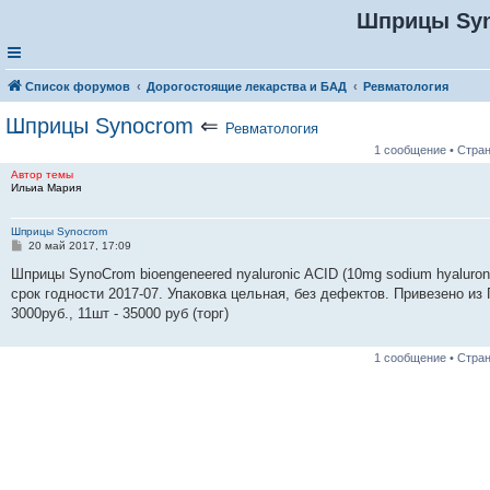
Шприцы Sy
Список форумов
Дорогостоящие лекарства и БАД
Ревматология
Шприцы Synocrom
⇐
Ревматология
1 сообщение • Стра
Автор темы
Ильиа Мария
Шприцы Synocrom
С
20 май 2017, 17:09
о
о
Шприцы SynoCrom bioengeneered nyaluronic ACID (10mg sodium hyaluron
б
срок годности 2017-07. Упаковка цельная, без дефектов. Привезено из
щ
е
3000руб., 11шт - 35000 руб (торг)
н
и
е
1 сообщение • Стра