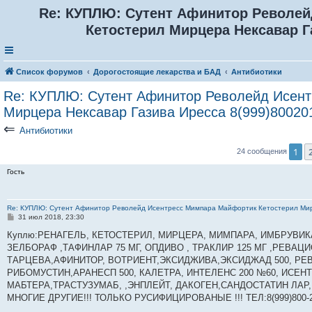
Re: КУПЛЮ: Сутент Афинитор Револе
Кетостерил Мирцера Нексавар Га
Список форумов
Дорогостоящие лекарства и БАД
Антибиотики
Re: КУПЛЮ: Сутент Афинитор Револейд Исен
Мирцера Нексавар Газива Иресса 8(999)80020
⇐
Антибиотики
1
24 сообщения
Гость
Re: КУПЛЮ: Сутент Афинитор Револейд Исентресс Мимпара Майфортик Кетостерил Мир
С
31 июл 2018, 23:30
о
о
Куплю:РЕНАГЕЛЬ, КЕТОСТЕРИЛ, МИРЦЕРА, МИМПАРА, ИМБРУВИКА 
б
ЗЕЛБОРАФ ,ТАФИНЛАР 75 МГ, ОПДИВО , ТРАКЛИР 125 МГ ,РЕВАЦИ
щ
е
ТАРЦЕВА,АФИНИТОР, ВОТРИЕНТ,ЭКСИДЖИВА,ЭКСИДЖАД 500, РЕВ
н
РИБОМУСТИН,АРАНЕСП 500, КАЛЕТРА, ИНТЕЛЕНС 200 №60, ИСЕН
и
е
МАБТЕРА,ТРАСТУЗУМАБ, ,ЭНПЛЕЙТ, ДАКОГЕН,САНДОСТАТИН ЛАР,
МНОГИЕ ДРУГИЕ!!! ТОЛЬКО РУСИФИЦИРОВАНЫЕ !!! ТЕЛ:8(999)800-2