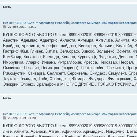
Гость
Re: Re: КУПЛЮ: Сутент Афинитор Револейд Исентресс Мимпара Майфортик Кетостерил 
С
27 фев 2019, 23:17
о
о
КУПЛЮ ДОРОГО БЫСТРО !!! тел: 89998002019 89998002019 89998002
б
Авастин, Адемпас, Адцетрис, Акласта, Актемра, Актилизе, Алимта, А
щ
е
Брайдан, Брилинта, Бонефос, вайдаза, Вивитрол, Вальцит, Велкейд, В
н
Гиотриф 40мг, Гливек, Зитига, Зелбораф, Зивокс, Золадекс, Зомета, Ф
и
е
Комбивир, Копаксон, Кселода, Ксолар, Куросурф, Луцентис, Диспорт,
Имбрувика, Иларис, Инванз, Интраглобин, Иресса, Нексавар, Неорал,
Омнискан, Пегасис, Пегинтрон (шприцы), Пентаглобин, Презиста, Прог
Рибомустин, Стиварга, Селлсепт, Сероквель, Симдакс, Симулект, Спрай
Таутакс, Темодал, Тоби, Фазлодекс, Фемара, Флудара, Филахромин, Х
Эпокрин, Эпрекс, Эральфон и МНОГИЕ ДРУГИЕ ..ТОЛЬКО РУСИФИЦ
Гость
Re: Re: КУПЛЮ: Сутент Афинитор Револейд Исентресс Мимпара Майфортик Кетостерил 
С
20 апр 2019, 01:58
о
о
КУП­ЛЮ ДО­РОГО БЫС­ТРО !!! тел: 89998002019 89998002019 89998002019 А
б
лизе, Алим­та, Ара­несп, Ат­гам, Афи­нитор, Ари­мидекс, Й­он­де­лис, Бе­таф
щ
е
Валь­цит, Вел­кейд, Ва­зап­ростан, Ви­фенд, Ви­кей­ра пак, Вот­ри­ент, Гер­це