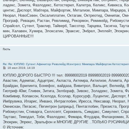
н
ладекс, Зо­мета, Фаз­ло­декс, Ке­тос­те­рил, Ка­лет­ра, Ке­ликс, Ки­век­са, К
и
е
цен­тис, Дис­порт, Маб­те­ра, Май­фор­тик, Ме­тали­зе, Мим­па­ра, Мир­це­ра, 
Не­орал, Но­воСэ­вен, Ок­са­лип­ла­тин, Ок­та­гам, Ок­тре­отид, Ом­ни­пак, Ом­
Прог­раф, Ре­вацио, Рас­тан, Рев­ли­мид, Ре­кор­мон, Ре­микейд, Ри­бомус­ти
Спрай­сел, Су­тент, Трак­лир, Тай­верб, Так­со­тер, Тар­це­ва, Та­сиг­на, Та­
мин, Ха­лавен, Ху­мира, Элок­са­тин, Эрак­сис, Эн­брел, Эн­плейт, Эпок
ЦИРО­ВАН­НЫЕ!!!
Гость
Re: Re: КУПЛЮ: Сутент Афинитор Револейд Исентресс Мимпара Майфортик Кетостерил 
С
18 июл 2019, 14:19
о
о
КУПЛЮ ДОРОГО БЫСТРО !!! тел: 89998002019 89998002019 89998002
б
Авастин, Адемпас, Адцетрис, Акласта, Актемра, Актилизе, Алимта, А
щ
е
Брайдан, Брилинта, Бонефос, вайдаза, Вивитрол, Вальцит, Велкейд, В
н
Гиотриф 40мг, Гливек, Зитига, Зелбораф, Зивокс, Золадекс, Зомета, Ф
и
е
Комбивир, Копаксон, Кселода, Ксолар, Куросурф, Луцентис, Диспорт,
Имбрувика, Иларис, Инванз, Интраглобин, Иресса, Нексавар, Неорал,
Омнискан, Пегасис, Пегинтрон (шприцы), Пентаглобин, Презиста, Прог
Рибомустин, Стиварга, Селлсепт, Сероквель, Симдакс, Симулект, Спрай
Таутакс, Темодал, Тоби, Фазлодекс, Фемара, Флудара, Филахромин, Х
Эпокрин, Эпрекс, Эральфон и МНОГИЕ ДРУГИЕ ..ТОЛЬКО РУСИФИЦ
© Источник: