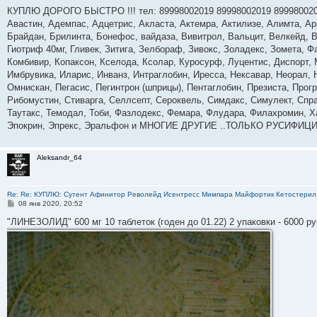
о
о
КУПЛЮ ДОРОГО БЫСТРО !!! тел: 89998002019 89998002019 89998002
б
Авастин, Адемпас, Адцетрис, Акласта, Актемра, Актилизе, Алимта, А
щ
е
Брайдан, Брилинта, Бонефос, вайдаза, Вивитрол, Вальцит, Велкейд, В
н
Гиотриф 40мг, Гливек, Зитига, Зелбораф, Зивокс, Золадекс, Зомета, Ф
и
е
Комбивир, Копаксон, Кселода, Ксолар, Куросурф, Луцентис, Диспорт,
Имбрувика, Иларис, Инванз, Интраглобин, Иресса, Нексавар, Неорал,
Омнискан, Пегасис, Пегинтрон (шприцы), Пентаглобин, Презиста, Прог
Рибомустин, Стиварга, Селлсепт, Сероквель, Симдакс, Симулект, Спрай
Таутакс, Темодал, Тоби, Фазлодекс, Фемара, Флудара, Филахромин, Х
Эпокрин, Эпрекс, Эральфон и МНОГИЕ ДРУГИЕ ..ТОЛЬКО РУСИФИЦ
Aleksandr_64
Re: Re: КУПЛЮ: Сутент Афинитор Револейд Исентресс Мимпара Майфортик Кетостерил 
С
08 янв 2020, 20:52
о
о
"ЛИНЕЗОЛИД" 600 мг 10 таблеток (годен до 01.22) 2 упаковки - 6000 ру
б
щ
е
н
и
е