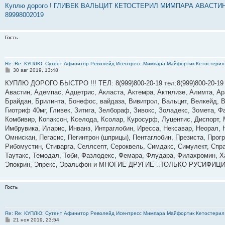
Куплю дорого ! ГЛИВЕК ВАЛЬЦИТ КЕТОСТЕРИЛ МИМПАРА АВАСТ
89998002019
Гость
Re: Re: КУПЛЮ: Сутент Афинитор Револейд Исентресс Мимпара Майфортик Кетостерил 
С
30 авг 2019, 13:48
о
о
КУПЛЮ ДОРОГО БЫСТРО !!! ТЕЛ: 8(999)800-20-19 тел:8(999)800-20-19
б
Авастин, Адемпас, Адцетрис, Акласта, Актемра, Актилизе, Алимта, А
щ
е
Брайдан, Брилинта, Бонефос, вайдаза, Вивитрол, Вальцит, Велкейд, В
н
Гиотриф 40мг, Гливек, Зитига, Зелбораф, Зивокс, Золадекс, Зомета, Ф
и
е
Комбивир, Копаксон, Кселода, Ксолар, Куросурф, Луцентис, Диспорт,
Имбрувика, Иларис, Инванз, Интраглобин, Иресса, Нексавар, Неорал,
Омнискан, Пегасис, Пегинтрон (шприцы), Пентаглобин, Презиста, Прог
Рибомустин, Стиварга, Селлсепт, Сероквель, Симдакс, Симулект, Спрай
Таутакс, Темодал, Тоби, Фазлодекс, Фемара, Флудара, Филахромин, Х
Эпокрин, Эпрекс, Эральфон и МНОГИЕ ДРУГИЕ ..ТОЛЬКО РУСИФИЦ
Гость
Re: Re: КУПЛЮ: Сутент Афинитор Револейд Исентресс Мимпара Майфортик Кетостерил 
С
21 ноя 2019, 23:54