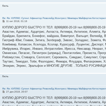
Гость
Re: Re: КУПЛЮ: Сутент Афинитор Револейд Исентресс Мимпара Майфортик Кетостерил 
С
11 окт 2018, 01:16
о
о
КУПЛЮ ДОРОГО БЫСТРО !!! ТЕЛ: 8(999)800-20-19 тел:8(999)800-20-19
б
Авастин, Адемпас, Адцетрис, Акласта, Актемра, Актилизе, Алимта, А
щ
е
Брайдан, Брилинта, Бонефос, вайдаза, Вивитрол, Вальцит, Велкейд, В
н
Гиотриф 40мг, Гливек, Зитига, Зелбораф, Зивокс, Золадекс, Зомета, Ф
и
е
Комбивир, Копаксон, Кселода, Ксолар, Куросурф, Луцентис, Диспорт,
Имбрувика, Иларис, Инванз, Интраглобин, Иресса, Нексавар, Неорал,
Омнискан, Пегасис, Пегинтрон (шприцы), Пентаглобин, Презиста, Прог
Рибомустин, Стиварга, Селлсепт, Сероквель, Симдакс, Симулект, Спрай
Таутакс, Темодал, Тоби, Фазлодекс, Фемара, Флудара, Филахромин, Х
Эпокрин, Эпрекс, Эральфон и МНОГИЕ ДРУГИЕ ..ТОЛЬКО РУСИФИЦ
Гость
Re: Re: КУПЛЮ: Сутент Афинитор Револейд Исентресс Мимпара Майфортик Кетостерил 
С
27 дек 2018, 20:07
о
о
КУПЛЮ ДОРОГО БЫСТРО !!! ТЕЛ: 8(999)800-20-19 тел:8(999)800-20-19
б
Авастин, Адемпас, Адцетрис, Акласта, Актемра, Актилизе, Алимта, А
щ
е