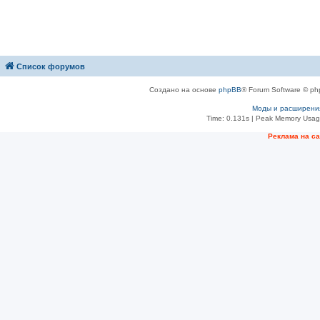
Список форумов
Создано на основе
phpBB
® Forum Software © ph
Моды и расширени
Time: 0.131s
| Peak Memory Usage
Рeклама на с