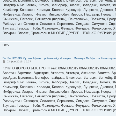
Брайдан, Брилинта, Бонефос, вайдаза, Вивитрол, Вальцит, Велкейд, В
н
Гиотриф 40мг, Гливек, Зитига, Зелбораф, Зивокс, Золадекс, Зомета, Ф
и
е
Комбивир, Копаксон, Кселода, Ксолар, Куросурф, Луцентис, Диспорт,
Имбрувика, Иларис, Инванз, Интраглобин, Иресса, Нексавар, Неорал,
Омнискан, Пегасис, Пегинтрон (шприцы), Пентаглобин, Презиста, Прог
Рибомустин, Стиварга, Селлсепт, Сероквель, Симдакс, Симулект, Спрай
Таутакс, Темодал, Тоби, Фазлодекс, Фемара, Флудара, Филахромин, Х
Эпокрин, Эпрекс, Эральфон и МНОГИЕ ДРУГИЕ ..ТОЛЬКО РУСИФИЦ
Гость
Re: Re: КУПЛЮ: Сутент Афинитор Револейд Исентресс Мимпара Майфортик Кетостерил 
С
03 фев 2019, 15:57
о
о
КУПЛЮ ДОРОГО БЫСТРО !!! тел: 89998002019 89998002019 89998002
б
Авастин, Адемпас, Адцетрис, Акласта, Актемра, Актилизе, Алимта, А
щ
е
Брайдан, Брилинта, Бонефос, вайдаза, Вивитрол, Вальцит, Велкейд, В
н
Гиотриф 40мг, Гливек, Зитига, Зелбораф, Зивокс, Золадекс, Зомета, Ф
и
е
Комбивир, Копаксон, Кселода, Ксолар, Куросурф, Луцентис, Диспорт,
Имбрувика, Иларис, Инванз, Интраглобин, Иресса, Нексавар, Неорал,
Омнискан, Пегасис, Пегинтрон (шприцы), Пентаглобин, Презиста, Прог
Рибомустин, Стиварга, Селлсепт, Сероквель, Симдакс, Симулект, Спрай
Таутакс, Темодал, Тоби, Фазлодекс, Фемара, Флудара, Филахромин, Х
Эпокрин, Эпрекс, Эральфон и МНОГИЕ ДРУГИЕ ..ТОЛЬКО РУСИФИЦ