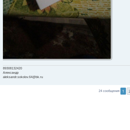
89308132420
Александр
aleksandr.sokolov.64@bk.ru
1
24 сообщения