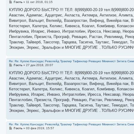
С
Гость
»
11 окт 2018, 01:15
о
о
КУПЛЮ ДОРОГО БЫСТРО !!! ТЕЛ: 8(999)800-20-19 тел:8(999)800-20
б
Авастин, Адемпас, Адцетрис, Акласта, Актемра, Актилизе, Алимта
щ
е
Вивитрол, Вальцит, Велкейд, Вазапростан, Вифенд, Викейра пак, Во
н
Кетостерил, Калетра, Келикс, Кивекса, Коагил, Комбивир, Копаксо
и
е
Имбрувика, Иларис, Инванз, Интраглобин, Иресса, Нексавар, Неора
Пентаглобин, Презиста, Програф, Ревацио, Растан, Ревлимид, Реко
Траклир, Тайверб, Таксотер, Тарцева, Тасигна, Таутакс, Темодал,
Эпокрин, Эпрекс, Эральфон и МНОГИЕ ДРУГИЕ ..ТОЛЬКО РУСИ
Re: Re: Куплю:Кансидас Револейд Траклир Тафинлар Ревацио Мекинист Зитига Симп
С
Гость
»
27 дек 2018, 20:07
о
о
КУПЛЮ ДОРОГО БЫСТРО !!! ТЕЛ: 8(999)800-20-19 тел:8(999)800-20
б
Авастин, Адемпас, Адцетрис, Акласта, Актемра, Актилизе, Алимта
щ
е
Вивитрол, Вальцит, Велкейд, Вазапростан, Вифенд, Викейра пак, Во
н
Кетостерил, Калетра, Келикс, Кивекса, Коагил, Комбивир, Копаксо
и
е
Имбрувика, Иларис, Инванз, Интраглобин, Иресса, Нексавар, Неора
Пентаглобин, Презиста, Програф, Ревацио, Растан, Ревлимид, Реко
Траклир, Тайверб, Таксотер, Тарцева, Тасигна, Таутакс, Темодал,
Эпокрин, Эпрекс, Эральфон и МНОГИЕ ДРУГИЕ ..ТОЛЬКО РУСИ
Re: Re: Куплю:Кансидас Револейд Траклир Тафинлар Ревацио Мекинист Зитига Симп
С
Гость
»
03 фев 2019, 15:57
о