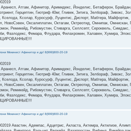
002019
, Аранесп, Атгам, Афинитор, Аримидекс, Йонделис, Бетаферон, Брайдан
триент, Герцептин, Гиотриф 40мг, Гливек, Зитига, Зелбораф, Зивокс, Зо
н, Кселода, Ксолар, Куросурф, Луцентис, Диспорт, Мабтера, Майфортик
л, НовоСэвен, Оксалиплатин, Октагам, Октреотид, Омнипак, Омнискан, П
рмон, Ремикейд, Рибомустин, Стиварга, Селлсепт, Сероквель, Симдакс, 
 Тоби, Фазлодекс, Фемара, Флудара, Филахромин, Халавен, Хумира, Элокс
ФИЦИРОВАННЫЕ!!!
они Мекинист Афинитор и др! 8(999)800-20-19
002019
, Аранесп, Атгам, Афинитор, Аримидекс, Йонделис, Бетаферон, Брайдан
триент, Герцептин, Гиотриф 40мг, Гливек, Зитига, Зелбораф, Зивокс, Зо
н, Кселода, Ксолар, Куросурф, Луцентис, Диспорт, Мабтера, Майфортик
л, НовоСэвен, Оксалиплатин, Октагам, Октреотид, Омнипак, Омнискан, П
рмон, Ремикейд, Рибомустин, Стиварга, Селлсепт, Сероквель, Симдакс, 
 Тоби, Фазлодекс, Фемара, Флудара, Филахромин, Халавен, Хумира, Элокс
ФИЦИРОВАННЫЕ!!!
они Мекинист Афинитор и др! 8(999)800-20-19
 Авас­тин, Адем­пас, Ад­цетрис, Ак­ласта, Ак­темра, Ак­ти­лизе, Алим­та
­да­за, Ви­вит­рол, Валь­цит, Вел­кейд, Ва­зап­ростан, Ви­фенд, Ви­кей­ра пак,