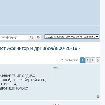
Поиск
Расширенный поиск
т Афинитор и др! 8(999)800-20-19
⇐
1
2
3
Сл
23 сообщения
Гость
ИНЛАР 75 МГ, ОПДИВО ,
ЕВОЛЕЙД, ВЕЛКЕЙД, ТАЙВЕРБ,
Г, ИНВЕГА,
ДРУГИЕ!!! ТОЛЬКО
В
е
р
Гость