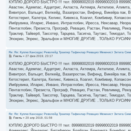
о
КУПЛЮ ДОРОГО БЫСТРО !!! тел: 89998002019 89998002019 89998
б
Авастин, Адемпас, Адцетрис, Акласта, Актемра, Актилизе, Алимта
щ
е
Вивитрол, Вальцит, Велкейд, Вазапростан, Вифенд, Викейра пак, Во
н
Кетостерил, Калетра, Келикс, Кивекса, Коагил, Комбивир, Копаксо
и
е
Имбрувика, Иларис, Инванз, Интраглобин, Иресса, Нексавар, Неора
Пентаглобин, Презиста, Програф, Ревацио, Растан, Ревлимид, Реко
Траклир, Тайверб, Таксотер, Тарцева, Тасигна, Таутакс, Темодал,
Эпокрин, Эпрекс, Эральфон и МНОГИЕ ДРУГИЕ ..ТОЛЬКО РУСИ
Re: Re: Куплю:Кансидас Револейд Траклир Тафинлар Ревацио Мекинист Зитига Симп
С
Гость
»
27 фев 2019, 23:17
о
о
КУПЛЮ ДОРОГО БЫСТРО !!! тел: 89998002019 89998002019 89998
б
Авастин, Адемпас, Адцетрис, Акласта, Актемра, Актилизе, Алимта
щ
е
Вивитрол, Вальцит, Велкейд, Вазапростан, Вифенд, Викейра пак, Во
н
Кетостерил, Калетра, Келикс, Кивекса, Коагил, Комбивир, Копаксо
и
е
Имбрувика, Иларис, Инванз, Интраглобин, Иресса, Нексавар, Неора
Пентаглобин, Презиста, Програф, Ревацио, Растан, Ревлимид, Реко
Траклир, Тайверб, Таксотер, Тарцева, Тасигна, Таутакс, Темодал,
Эпокрин, Эпрекс, Эральфон и МНОГИЕ ДРУГИЕ ..ТОЛЬКО РУСИ
Re: Re: Куплю:Кансидас Револейд Траклир Тафинлар Ревацио Мекинист Зитига Симп
С
Гость
»
20 апр 2019, 01:58
о
о
КУП­ЛЮ ДО­РОГО БЫС­ТРО !!! тел: 89998002019 89998002019 89998002019
б
Ари­мидекс, Й­он­де­лис, Бе­тафе­рон, Брай­дан, Бри­лин­та, Бо­нефос, вай