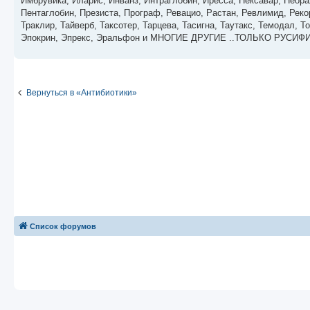
Имбрувика, Иларис, Инванз, Интраглобин, Иресса, Нексавар, Неора
Пентаглобин, Презиста, Програф, Ревацио, Растан, Ревлимид, Реко
Траклир, Тайверб, Таксотер, Тарцева, Тасигна, Таутакс, Темодал,
Эпокрин, Эпрекс, Эральфон и МНОГИЕ ДРУГИЕ ..ТОЛЬКО РУСИ
Вернуться в «Антибиотики»
Список форумов