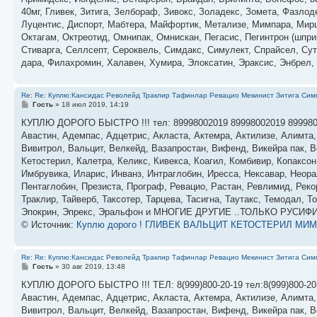
щ
е
40мг, Гли­век, Зи­тига, Зел­бо­раф, Зи­вокс, Зо­ладекс, Зо­мета, Фаз­ло­де
н
Лу­цен­тис, Дис­порт, Маб­те­ра, Май­фор­тик, Ме­тали­зе, Мим­па­ра, Мир­ц
и
е
Ок­та­гам, Ок­тре­отид, Ом­ни­пак, Ом­нискан, Пе­гасис, Пе­гин­трон (шпри
Сти­вар­га, Сел­лсепт, Се­рок­вель, Сим­дакс, Си­мулект, Спрай­сел, Су­те
дара, Фи­лах­ро­мин, Ха­лавен, Ху­мира, Элок­са­тин, Эрак­сис, Эн­б
Re: Re: Куплю:Кансидас Револейд Траклир Тафинлар Ревацио Мекинист Зитига Симп
С
Гость
»
18 июл 2019, 14:19
о
о
КУПЛЮ ДОРОГО БЫСТРО !!! тел: 89998002019 89998002019 89998
б
Авастин, Адемпас, Адцетрис, Акласта, Актемра, Актилизе, Алимта
щ
е
Вивитрол, Вальцит, Велкейд, Вазапростан, Вифенд, Викейра пак, Во
н
Кетостерил, Калетра, Келикс, Кивекса, Коагил, Комбивир, Копаксо
и
е
Имбрувика, Иларис, Инванз, Интраглобин, Иресса, Нексавар, Неора
Пентаглобин, Презиста, Програф, Ревацио, Растан, Ревлимид, Реко
Траклир, Тайверб, Таксотер, Тарцева, Тасигна, Таутакс, Темодал,
Эпокрин, Эпрекс, Эральфон и МНОГИЕ ДРУГИЕ ..ТОЛЬКО РУСИ
© Источник:
Куплю дорого ! ГЛИВЕК ВАЛЬЦИТ КЕТОСТЕРИЛ МИ
Re: Re: Куплю:Кансидас Револейд Траклир Тафинлар Ревацио Мекинист Зитига Симп
С
Гость
»
30 авг 2019, 13:48
о
о
КУПЛЮ ДОРОГО БЫСТРО !!! ТЕЛ: 8(999)800-20-19 тел:8(999)800-20
б
Авастин, Адемпас, Адцетрис, Акласта, Актемра, Актилизе, Алимта
щ
е
Вивитрол, Вальцит, Велкейд, Вазапростан, Вифенд, Викейра пак, Во
н