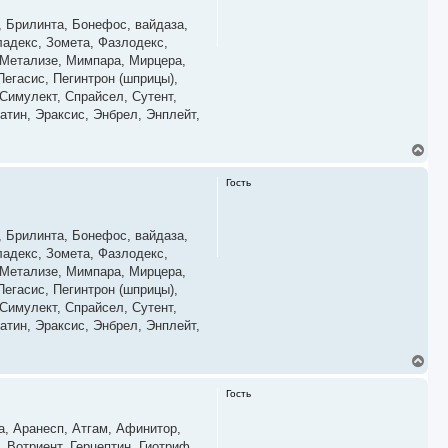
т
ь
, Брилинта, Бонефос, вайдаза,
с
ладекс, Зомета, Фазлодекс,
я
, Метализе, Мимпара, Мирцера,
к
егасис, Пегинтрон (шприцы),
н
а
Симулект, Спрайсел, Сутент,
ч
атин, Эраксис, Энбрел, Энплейт,
а
л
у
В
е
р
Гость
н
у
т
ь
, Брилинта, Бонефос, вайдаза,
с
ладекс, Зомета, Фазлодекс,
я
, Метализе, Мимпара, Мирцера,
к
егасис, Пегинтрон (шприцы),
н
а
Симулект, Спрайсел, Сутент,
ч
атин, Эраксис, Энбрел, Энплейт,
а
л
у
В
е
р
Гость
н
у
, Ара­несп, Ат­гам, Афи­нитор,
т
ь
 Вот­ри­ент, Гер­цептин, Ги­от­риф