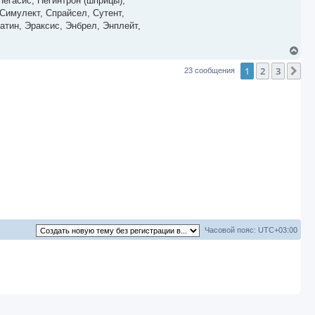
егасис, Пегинтрон (шприцы),
а
Симулект, Спрайсел, Сутент,
ч
атин, Эраксис, Энбрел, Энплейт,
а
л
у
В
е
1
2
3
р
Сл
23 сообщения
н
у
т
ь
с
я
к
н
а
ч
а
л
у
Часовой пояс:
UTC+03:00