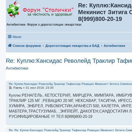
Re: Куплю:Кансид
Мекинист Зитига 
8(999)800-20-19
Антибиотики. Форум о дорогостоящих лекарствах
Меню
Список форумов
Дорогостоящие лекарства и БАД
Антибиотики
Re: Куплю:Кансидас Револейд Траклир Тафин
Антибиотики
Re: Куплю:Кансидас Револейд Траклир Тафинлар Ревацио Мекинист Зитига Симпони
С
Гость
»
31 июл 2018, 23:30
о
о
Куплю:РЕНАГЕЛЬ, КЕТОСТЕРИЛ, МИРЦЕРА, МИМПАРА, ИМБРУВИ
б
ТРАКЛИР 125 МГ ,РЕВАЦИО 20 МГ, НЕКСАВАР, ТАСИГНА, ИРЕ
щ
е
ХУМИРА, ЭНБРЕЛ, РИБОМУСТИН,АРАНЕСП 500, КАЛЕТРА, ИНТЕ
н
МАБТЕРА,ТРАСТУЗУМАБ, ,ЭНПЛЕЙТ, ДАКОГЕН,САНДОСТАТИН ЛА
и
е
РУСИФИЦИРОВАНЫЕ !!! ТЕЛ:8(999)800-20-19
Re: Re: Куплю:Кансидас Револейд Траклир Тафинлар Ревацио Мекинист Зитига Симп