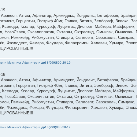
-19
, Аранесп, Атгам, Афинитор, Аримидекс, Йонделис, Бетаферон, Брайдан
триент, Герцептин, Гиотриф 40мг, Гливек, Зитига, Зелбораф, Зивокс, Зо
н, Кселода, Ксолар, Куросурф, Луцентис, Диспорт, Мабтера, Майфортик
л, НовоСэвен, Оксалиплатин, Октагам, Октреотид, Омнипак, Омнискан, П
рмон, Ремикейд, Рибомустин, Стиварга, Селлсепт, Сероквель, Симдакс, 
 Тоби, Фазлодекс, Фемара, Флудара, Филахромин, Халавен, Хумира, Элокс
ФИЦИРОВАННЫЕ!!!
они Мекинист Афинитор и др! 8(999)800-20-19
-19
, Аранесп, Атгам, Афинитор, Аримидекс, Йонделис, Бетаферон, Брайдан
триент, Герцептин, Гиотриф 40мг, Гливек, Зитига, Зелбораф, Зивокс, Зо
н, Кселода, Ксолар, Куросурф, Луцентис, Диспорт, Мабтера, Майфортик
л, НовоСэвен, Оксалиплатин, Октагам, Октреотид, Омнипак, Омнискан, П
рмон, Ремикейд, Рибомустин, Стиварга, Селлсепт, Сероквель, Симдакс, 
 Тоби, Фазлодекс, Фемара, Флудара, Филахромин, Халавен, Хумира, Элокс
ФИЦИРОВАННЫЕ!!!
они Мекинист Афинитор и др! 8(999)800-20-19