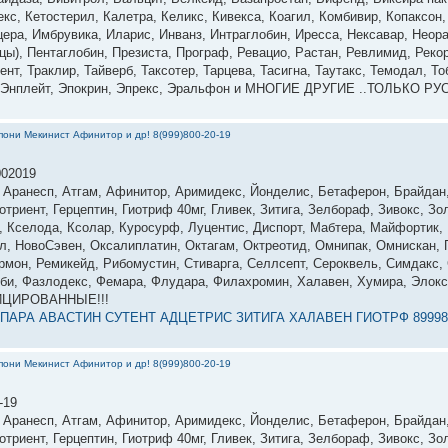
кс, Ке­тос­те­рил, Ка­лет­ра, Ке­ликс, Ки­век­са, Ко­агил, Ком­би­вир, Ко­пак­со
е­ра, Им­бру­вика, Ила­рис, Ин­ванз, Ин­траг­ло­бин, Ирес­са, Нек­са­вар, Не­ора
­цы), Пен­тагло­бин, Пре­зис­та, Прог­раф, Ре­вацио, Рас­тан, Рев­ли­мид, Ре­к
нт, Трак­лир, Тай­верб, Так­со­тер, Тар­це­ва, Та­сиг­на, Та­утакс, Те­модал, Т
рел, Эн­плейт, Эпок­рин, Эп­рекс, Эраль­фон и МНО­ГИЕ ДРУ­ГИЕ ..ТОЛЬ­КО 
они Мекинист Афинитор и др! 8(999)800-20-19
002019
, Аранесп, Атгам, Афинитор, Аримидекс, Йонделис, Бетаферон, Брайдан
триент, Герцептин, Гиотриф 40мг, Гливек, Зитига, Зелбораф, Зивокс, Зо
н, Кселода, Ксолар, Куросурф, Луцентис, Диспорт, Мабтера, Майфортик
л, НовоСэвен, Оксалиплатин, Октагам, Октреотид, Омнипак, Омнискан, П
рмон, Ремикейд, Рибомустин, Стиварга, Селлсепт, Сероквель, Симдакс, 
 Тоби, Фазлодекс, Фемара, Флудара, Филахромин, Халавен, Хумира, Элокс
ФИЦИРОВАННЫЕ!!!
МПАРА АВАСТИН СУТЕНТ АДЦЕТРИС ЗИТИГА ХАЛАВЕН ГИОТРФ 89998
они Мекинист Афинитор и др! 8(999)800-20-19
-19
, Аранесп, Атгам, Афинитор, Аримидекс, Йонделис, Бетаферон, Брайдан
триент, Герцептин, Гиотриф 40мг, Гливек, Зитига, Зелбораф, Зивокс, Зо