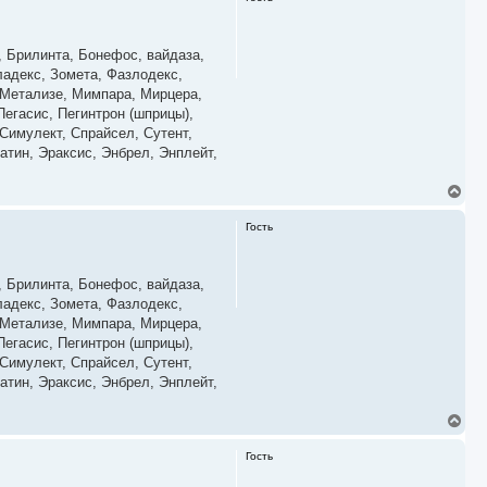
н
у
т
ь
, Брилинта, Бонефос, вайдаза,
с
ладекс, Зомета, Фазлодекс,
я
, Метализе, Мимпара, Мирцера,
к
егасис, Пегинтрон (шприцы),
н
а
Симулект, Спрайсел, Сутент,
ч
атин, Эраксис, Энбрел, Энплейт,
а
л
у
В
е
р
Гость
н
у
т
ь
, Брилинта, Бонефос, вайдаза,
с
ладекс, Зомета, Фазлодекс,
я
, Метализе, Мимпара, Мирцера,
к
егасис, Пегинтрон (шприцы),
н
а
Симулект, Спрайсел, Сутент,
ч
атин, Эраксис, Энбрел, Энплейт,
а
л
у
В
е
р
Гость
н
у