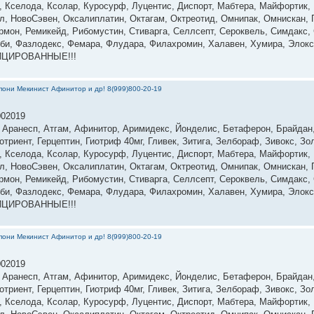
н, Кселода, Ксолар, Куросурф, Луцентис, Диспорт, Мабтера, Майфортик
л, НовоСэвен, Оксалиплатин, Октагам, Октреотид, Омнипак, Омнискан, П
рмон, Ремикейд, Рибомустин, Стиварга, Селлсепт, Сероквель, Симдакс, 
 Тоби, Фазлодекс, Фемара, Флудара, Филахромин, Халавен, Хумира, Элокс
ФИЦИРОВАННЫЕ!!!
они Мекинист Афинитор и др! 8(999)800-20-19
002019
, Аранесп, Атгам, Афинитор, Аримидекс, Йонделис, Бетаферон, Брайдан
триент, Герцептин, Гиотриф 40мг, Гливек, Зитига, Зелбораф, Зивокс, Зо
н, Кселода, Ксолар, Куросурф, Луцентис, Диспорт, Мабтера, Майфортик
л, НовоСэвен, Оксалиплатин, Октагам, Октреотид, Омнипак, Омнискан, П
рмон, Ремикейд, Рибомустин, Стиварга, Селлсепт, Сероквель, Симдакс, 
 Тоби, Фазлодекс, Фемара, Флудара, Филахромин, Халавен, Хумира, Элокс
ФИЦИРОВАННЫЕ!!!
они Мекинист Афинитор и др! 8(999)800-20-19
002019
, Аранесп, Атгам, Афинитор, Аримидекс, Йонделис, Бетаферон, Брайдан
триент, Герцептин, Гиотриф 40мг, Гливек, Зитига, Зелбораф, Зивокс, Зо
н, Кселода, Ксолар, Куросурф, Луцентис, Диспорт, Мабтера, Майфортик