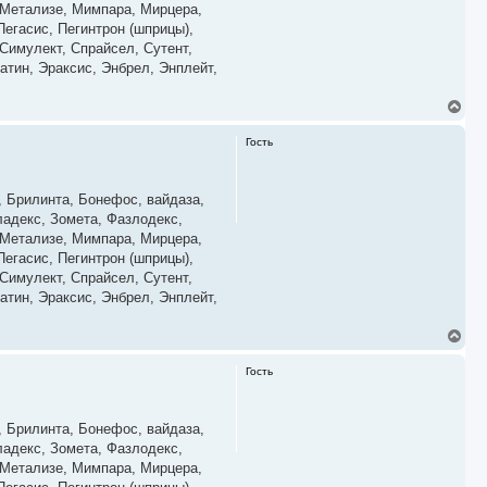
, Метализе, Мимпара, Мирцера,
к
егасис, Пегинтрон (шприцы),
н
а
Симулект, Спрайсел, Сутент,
ч
атин, Эраксис, Энбрел, Энплейт,
а
л
у
В
е
р
Гость
н
у
т
ь
, Брилинта, Бонефос, вайдаза,
с
ладекс, Зомета, Фазлодекс,
я
, Метализе, Мимпара, Мирцера,
к
егасис, Пегинтрон (шприцы),
н
а
Симулект, Спрайсел, Сутент,
ч
атин, Эраксис, Энбрел, Энплейт,
а
л
у
В
е
р
Гость
н
у
т
ь
, Брилинта, Бонефос, вайдаза,
с
ладекс, Зомета, Фазлодекс,
я
, Метализе, Мимпара, Мирцера,
к
н