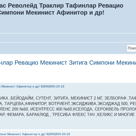
ас Револейд Траклир Тафинлар Ревацио
Симпони Мекинист Афинитор и др!
лар Ревацио Мекинист Зитига Симпони Мекинис
 Мекинист Афинитор и др! 8(999)800-20-19
КА ,БЕЙОДАЙМ, СУТЕНТ, ЗИТИГА, МЕКИНИСТ 2 МГ, ЗЕЛБОРАФ ,ТАФ
ССА, ТАРЦЕВА,АФИНИТОР, ВОТРИЕНТ,ЭКСИДЖИВА,ЭКСИДЖАД 500, Р
ЛЕНС 200 №60, ИСЕНТРЕСС 400 №60,КСЕЛОДА, СЕРОКВЕЛЬ ПРОЛОН
Р, ФЕМАРА, БАРАКЛЮД , ТРЕСИБА ФЛЕКС ТАЧ ,КЕЛИКС И МНОГИЕ 
они Мекинист Афинитор и др! 8(999)800-20-19