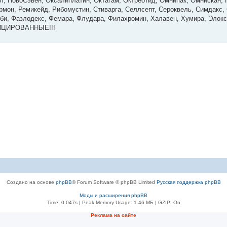
л, НовоСэвен, Оксалиплатин, Октагам, Октреотид, Омнипак, Омнискан, П
рмон, Ремикейд, Рибомустин, Стиварга, Селлсепт, Сероквель, Симдакс, 
 Тоби, Фазлодекс, Фемара, Флудара, Филахромин, Халавен, Хумира, Элокс
ФИЦИРОВАННЫЕ!!!
Создано на основе
phpBB
® Forum Software © phpBB Limited
Русская поддержка phpBB
Моды и расширения phpBB
Time: 0.047s
| Peak Memory Usage: 1.46 МБ | GZIP: On
Рeклама на сaйте