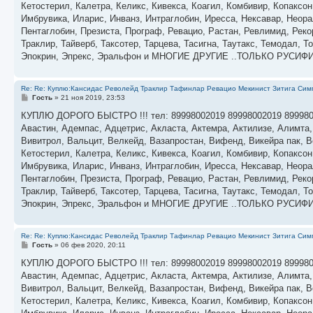
Кетостерил, Калетра, Келикс, Кивекса, Коагил, Комбивир, Копаксо
и
е
Имбрувика, Иларис, Инванз, Интраглобин, Иресса, Нексавар, Неора
Пентаглобин, Презиста, Програф, Ревацио, Растан, Ревлимид, Реко
Траклир, Тайверб, Таксотер, Тарцева, Тасигна, Таутакс, Темодал,
Эпокрин, Эпрекс, Эральфон и МНОГИЕ ДРУГИЕ ..ТОЛЬКО РУСИ
Re: Re: Куплю:Кансидас Револейд Траклир Тафинлар Ревацио Мекинист Зитига Симп
С
Гость
»
21 ноя 2019, 23:53
о
о
КУПЛЮ ДОРОГО БЫСТРО !!! тел: 89998002019 89998002019 89998
б
Авастин, Адемпас, Адцетрис, Акласта, Актемра, Актилизе, Алимта
щ
е
Вивитрол, Вальцит, Велкейд, Вазапростан, Вифенд, Викейра пак, Во
н
Кетостерил, Калетра, Келикс, Кивекса, Коагил, Комбивир, Копаксо
и
е
Имбрувика, Иларис, Инванз, Интраглобин, Иресса, Нексавар, Неора
Пентаглобин, Презиста, Програф, Ревацио, Растан, Ревлимид, Реко
Траклир, Тайверб, Таксотер, Тарцева, Тасигна, Таутакс, Темодал,
Эпокрин, Эпрекс, Эральфон и МНОГИЕ ДРУГИЕ ..ТОЛЬКО РУСИ
Re: Re: Куплю:Кансидас Револейд Траклир Тафинлар Ревацио Мекинист Зитига Симп
С
Гость
»
06 фев 2020, 20:11
о
о
КУПЛЮ ДОРОГО БЫСТРО !!! тел: 89998002019 89998002019 89998
б
Авастин, Адемпас, Адцетрис, Акласта, Актемра, Актилизе, Алимта
щ
е
Вивитрол, Вальцит, Велкейд, Вазапростан, Вифенд, Викейра пак, Во
н
Кетостерил, Калетра, Келикс, Кивекса, Коагил, Комбивир, Копаксо
и
е