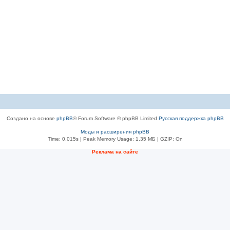
Создано на основе
phpBB
® Forum Software © phpBB Limited
Русская поддержка phpBB
Моды и расширения phpBB
Time: 0.015s
| Peak Memory Usage: 1.35 МБ | GZIP: On
Рeклама на сaйте