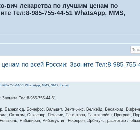
о-вич лекарства по лучшим ценам по
ите Тел:‪8-985-755-44-51 WhatsApp, MMS,
ценам по всей России: Звоните Тел:‪8-985-755-
8-985-755-44-51 WhatsApp, MMS, SMS, E-mail:
Звоните Тел:‪8-985-755-44-51
р, Бараклюд, Бонефос, Вальцит, Вектибикс, Велкейд, Весаноид, Вифенд,
ил, Октагам, Онкаспар, Пегасис, Пегинтрон, Пентаглобин, Програф, Пур
, Ренагель, Рибавирин, Рибомустин, Роферон, Эрбитукс, расмотрю любы