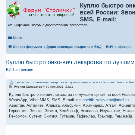
Куплю быстро онк
всей России: Звон
SMS, E-mail:
ВИЧ-инфекция. Форум о дорогостоящих лекарствах
Меню
Список форумов
Дорогостоящие лекарства и БАД
ВИЧ-инфекция
Куплю быстро онко-вич лекарства по лучшим 
ВИЧ-инфекция
Куплю быстро онко-вич лекарства по лучшим ценам по всей России: Звоните Тел:‪
С
Руслан Салаватов
»
30 ноя 2021, 23:11
о
о
Куплю быстро онко-вич лекарства по лучшим ценам по всей России: 
б
WhatsApp, Viber MMS, SMS, E-mail: ‪
ruslanchik_salavatov@mail.ru
щ
е
Авастин, Актилизе, Алимта, Альбумин, Аримидекс, Атгам, Афинито
н
Герцептин, Зивокс, Зитига, Зелбораф, Нексавар, Неуластим, Ноксаф
и
е
Рекормон, Сутент, Симзия, Тутабин, Тафинлар, Траклир, Ремикейд