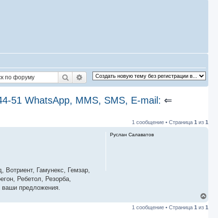
Поиск
Расширенный поиск
44-51 WhatsApp, MMS, SMS, E-mail:
⇐
1 сообщение • Страница
1
из
1
Руслан Салаватов
 Вотриент, Гамунекс, Гемзар,
егон, Ребетол, Резорба,
е ваши предложения.
В
е
1 сообщение • Страница
1
из
1
р
н