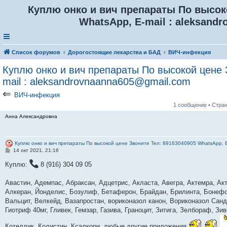
Куплю онко и вич препараты По высоко
WhatsApp, E-mail :
aleksandr
Список форумов
Дорогостоящие лекарства и БАД
ВИЧ-инфекция
Куплю онко и вич препараты По высокой цене 
mail :
aleksandrovnaanna605@gmail.com
⇐
ВИЧ-инфекция
1 сообщение • Стра
Анна Александровна
Куплю онко и вич препараты По высокой цене Звоните Тел: 89163040905 WhatsApp, E
С
14 окт 2021, 21:16
о
о
Куплю:
8 (916) 304 09 05
б
щ
е
Авастин, Адемпас, Абраксан, Адцетрис, Акласта, Авегра, Актемра, Ак
н
Алкеран, Йонделис, Бозулиф, Бетаферон, Брайдан, Брилинта, Бонефо
и
е
Вальцит, Велкейд, Вазапростан, вориконазол канон, Вориконазол Санд
Гиотриф 40мг, Гливек, Гемзар, Газива, Граноцит, Зитига, Зелбораф, З
Котеллик, Колистин, Ксалкори, любые другие приложения