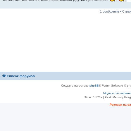
1 сообщение • Стра
Список форумов
Создано на основе
phpBB
® Forum Software © ph
Моды и расширени
Time: 0.175s
| Peak Memory Usage
Рeклама на с