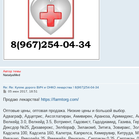
Автор темы
NatalyaMed
Re: Re: Куплю дорого ВИЧ и ОНКО лекарства ! 8(967)254-04-34
С
05 июн 2017, 18:51
о
о
Продаю лекарства!
https://farmtorg.com/
б
щ
е
Оптовые цены, оптовая продажа. Низкие цены и большой выбор.
н
Адваграф, Адцетрис, Аксоглатиран, Амивирен, Араноза, Аримидекс, А
и
е
Велкейд 3.0, Велкейд 3.5, Вотриент, Гадовист, Гадодиамид, Газива, Ге
Дексдор №25, Дизаверокс, Зелбораф, Зилакомб, Зитига, Зовиракс, Зол
Кадсила 100, Кадсила 160, Калетра, Капрелса, Кемерувир, Китруда, М
Ревацио, Револейд 25, Ремикейд, Ренагель, Сертикан 0,25, Сертикан, 0