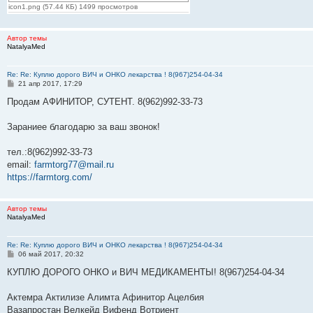
icon1.png (57.44 КБ) 1499 просмотров
Автор темы
NatalyaMed
Re: Re: Куплю дорого ВИЧ и ОНКО лекарства ! 8(967)254-04-34
С
21 апр 2017, 17:29
о
о
Продам АФИНИТОР, СУТЕНТ. 8(962)992-33-73
б
щ
е
Зараниее благодарю за ваш звонок!
н
и
е
тел.:8(962)992-33-73
email:
farmtorg77@mail.ru
https://farmtorg.com/
Автор темы
NatalyaMed
Re: Re: Куплю дорого ВИЧ и ОНКО лекарства ! 8(967)254-04-34
С
06 май 2017, 20:32
о
о
КУПЛЮ ДОРОГО ОНКО и ВИЧ МЕДИКАМЕНТЫ! 8(967)254-04-34
б
щ
е
Актемра Актилизе Алимта Афинитор Ацелбия
н
Вазапростан Велкейд Вифенд Вотриент
и