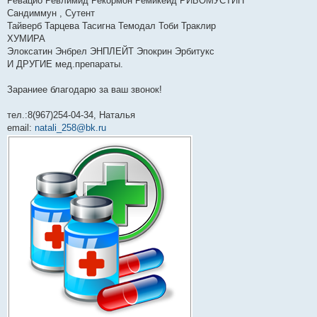
Ревацио Ревлимид Рекормон Ремикейд РИБОМУСТИН
Сандиммун , Сутент
Тайверб Тарцева Тасигна Темодал Тоби Траклир
ХУМИРА
Элоксатин Энбрел ЭНПЛЕЙТ Эпокрин Эрбитукс
И ДРУГИЕ мед.препараты.
Зараниее благодарю за ваш звонок!
тел.:8(967)254-04-34, Наталья
email:
natali_258@bk.ru