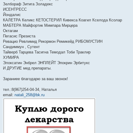
е
Зелбораф Зитига Золадекс
ИСЕНТРЕСС
Йондалис
КАЛЕТРА Келикс КЕТОСТЕРИЛ Кивекса Коагил Кселода Ксолар
МАБТЕРА Майфортик Мимпара Мирцера
Октагам
Пегасис Презиста
Ревацио Ревлимид Рекормон Ремикейд РИБОМУСТИН
Сандиммун , Сутент
Тайверб Тарцева Тасигна Темодал Тоби Траклир
ХУМИРА
Элоксатин Энбрел ЭНПЛЕЙТ Эпокрин Эрбитукс
И ДРУГИЕ мед.препараты.
Зараниее благодарю за ваш звонок!
тел.:8(967)254-04-34, Наталья
email:
natali_258@bk.ru