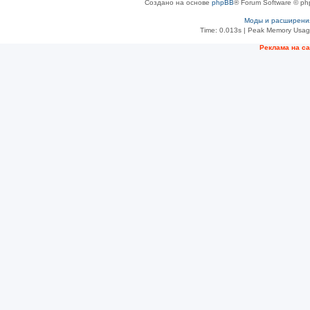
Создано на основе
phpBB
® Forum Software © ph
Моды и расширени
Time: 0.013s
| Peak Memory Usage
Рeклама на с