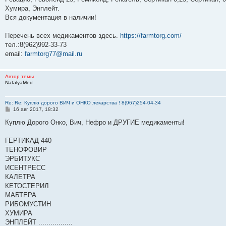
Хумира, Энплейт.
Вся документация в наличии!
Перечень всех медикаментов здесь.
https://farmtorg.com/
тел.:8(962)992-33-73
email:
farmtorg77@mail.ru
Автор темы
NatalyaMed
Re: Re: Куплю дорого ВИЧ и ОНКО лекарства ! 8(967)254-04-34
С
16 авг 2017, 18:32
о
о
Куплю Дорого Онко, Вич, Нефро и ДРУГИЕ медикаменты!
б
щ
е
ГЕРТИКАД 440
н
ТЕНОФОВИР
и
е
ЭРБИТУКС
ИСЕНТРЕСС
КАЛЕТРА
КЕТОСТЕРИЛ
МАБТЕРА
РИБОМУСТИН
ХУМИРА
ЭНПЛЕЙТ .................