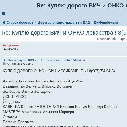
Re: Куплю дорого ВИЧ и ОНКО ле
Список форумов
Дорогостоящие лекарства и БАД
ВИЧ-инфекция
Re: Куплю дорого ВИЧ и ОНКО лекарства ! 8(9
5 сообщений • Стра
Автор темы
NatalyaMed
Re: Куплю дорого ВИЧ и ОНКО лекарства ! 8(967)254-04-34
С
04 апр 2017, 21:42
о
о
КУПЛЮ ДОРОГО ОНКО и ВИЧ МЕДИКАМЕНТЫ! 8(967)254-04-34
б
щ
е
Актемра Актилизе Алимта Афинитор Ацелбия
н
Вазапростан Велкейд Вифенд Вотриент
и
е
Зелбораф Зитига Золадекс
ИСЕНТРЕСС
Йондалис
КАЛЕТРА Келикс КЕТОСТЕРИЛ Кивекса Коагил Кселода Ксолар
МАБТЕРА Майфортик Мимпара Мирцера
Октагам
Пегасис Презиста