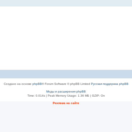
Создано на основе
phpBB
® Forum Software © phpBB Limited
Русская поддержка phpBB
Моды и расширения phpBB
Time: 0.014s
| Peak Memory Usage: 1.36 МБ | GZIP: On
Рeклама на сaйте