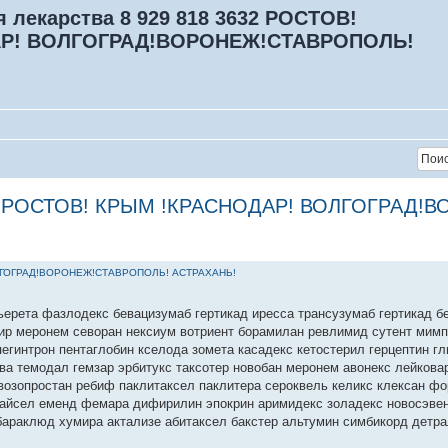
 лекарства 8 929 818 3632 РОСТОВ!
Р! ВОЛГОГРАД!ВОРОНЕЖ!СТАВРОПОЛЬ!
3632 РОСТОВ! КРЫМ !КРАСНОДАР! ВОЛГОГРАД
ВОЛГОГРАД!ВОРОНЕЖ!СТАВРОПОЛЬ! АСТРАХАНЬ!
ерета фазлодекс бевацизумаб гертикад иресса трансузумаб гертикад б
лир меронем севоран нексиум вотриент борамилан ревлимид сутент мимп
егинтрон пентаглобин кселода зомета касадекс кетостерил герцептин г
ева темодал гемзар эрбитукс таксотер новобан меронем авонекс лейков
возопростан ребиф паклитаксел паклитера сероквель келикс клексан ф
райсел еменд фемара дифирилин эпокрин аримидекс золадекс новосэвен
бараклюд хумира актализе абитаксел бакстер альтумин симбикорд детра