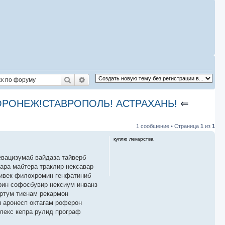
Поиск
Расширенный поиск
!ВОРОНЕЖ!СТАВРОПОЛЬ! АСТРАХАНЬ!
⇐
1 сообщение • Страница
1
из
1
куплю лекарства
евацизумаб вайдаза тайверб
ара мабтера траклир нексавар
ливек филохромин генфатиниб
арин софосбувир нексиум инванз
ортум тиенам рекармон
 аронесп октагам роферон
лекс кепра рулид програф