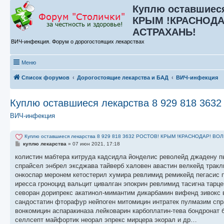
Куплю оставшиеся
КРЫМ !КРАСНОДА
АСТРАХАНЬ!
ВИЧ-инфекция. Форум о дорогостоящих лекарствах
Меню
Список форумов
Дорогостоящие лекарства и БАД
ВИЧ-инфекция
Куплю оставшиеся лекарства 8 929 818 
ВИЧ-инфекция
Куплю оставшиеся лекарства 8 929 818 3632 РОСТОВ! КРЫМ !КРАСНОДАР! 
С
куплю лекарства
»
07 июн 2021, 17:18
о
о
колистин мабтера китруда кадсидла йонделис револейд джадену пь
б
спрайсел энбрел эксджава тайверб халовен авастин велкейд трак
щ
е
онкоспар меронем кетостерил хумира ревлимид ремикейд пегасис п
н
иресса гроноцид вальцит цивалган эпокрин ревлимид тасигна тарц
и
е
севоран дорипрекс акатинол-мимантим дикарбамин вифенд зивокс 
сандостатин фторафур нейпоген митомицин интратек пулмазим сп
вонкомицин аспаракиназа лейковарин карбоплатин-тева бондронат 
селлсепт майфортик неорал эпрекс мирцера экорал и др…