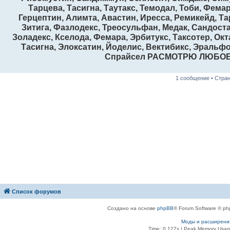
Тарцева, Тасигна, Таутакс, Темодал, Тоби, Фема
Герцептин, Алимта, Авастин, Иресса, Ремикейд, Та
Зитига, Фазлодекс, Треосульфан, Медак, Сандоста
Золадекс, Кселода, Фемара, Эрбитукс, Таксотер, Окт
Тасигна, Элоксатин, Йоделис, Вектибикс, Эральфо
Спрайсел РАСМОТРЮ ЛЮБО
1 сообщение • Стра
Список форумов
Создано на основе
phpBB
® Forum Software © ph
Моды и расширени
Time: 0.127s
| Peak Memory Usage