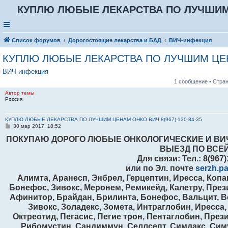
КУПЛЮ ЛЮБЫЕ ЛЕКАРСТВА ПО ЛУЧШИМ Ц
Список форумов
Дорогостоящие лекарства и БАД
ВИЧ-инфекция
КУПЛЮ ЛЮБЫЕ ЛЕКАРСТВА ПО ЛУЧШИМ ЦЕНА
ВИЧ-инфекция
1 сообщение • Стра
Автор темы
Россия
КУПЛЮ ЛЮБЫЕ ЛЕКАРСТВА ПО ЛУЧШИМ ЦЕНАМ ОНКО ВИЧ 8(967)-130-84-35
С
30 мар 2017, 18:52
о
ПОКУПАЮ ДОРОГО ЛЮБЫЕ ОНКОЛОГИЧЕСКИЕ И ВИ
о
б
ВЫЕЗД ПО ВСЕ
щ
е
Для связи: Тел.: 8(967
н
или по Эл. почте
serzh.p
и
е
Алимта, Аранесп, Энбрел, Герцептин, Иресса, Копа
Бонефос, Зивокс, Меронем, Ремикейд, Калетру, Прези
Афинитор, Брайдан, Брилинта, Бонефос, Вальцит, Вел
Зивокс, Золадекс, Зомета, Интраглобин, Иресса,
Октреотид, Пегасис, Пегие трон, Пентаглобин, През
Рибомустин, Сандиммун, Селлсепт, Симдакс, Симул