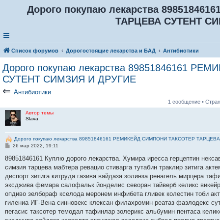
Дорого покупаю лекарства 89851846
ТАРЦЕВА СУТЕНТ СИ
Список форумов
Дорогостоящие лекарства и БАД
Антибиотики
Дорого покупаю лекарства 89851846161 Р
СУТЕНТ СИМЗИЯ И ДРУГИЕ
⇐
Антибиотики
1 сообщение • Стра
Автор темы
Slava
Дорого покупаю лекарства 89851846161 РЕМИКЕЙД СИМПОНИ ТАКСОТЕР ТАРЦЕВ
С
26 мар 2022, 19:11
о
о
89851846161 Куплю дорого лекарства. Хумира иресса герцептин некса
б
симзия тарцева мабтера ревацио стиварга тутабин траклир зитига акт
щ
е
диспорт зитига китруда газива вайдаза золинза ренагель мирцера таф
н
эксджива фемара салофальк йонделис севоран тайверб келикс викейр
и
е
опдиво зелбораф кселода меронем инфибета гливек колестин тоби ак
гилениа ИГ-Вена синновекс клексан филахромин реатаз фазлодекс сут
пегасис таксотер темодал тафинлар золерикс альбумин пентаса келик