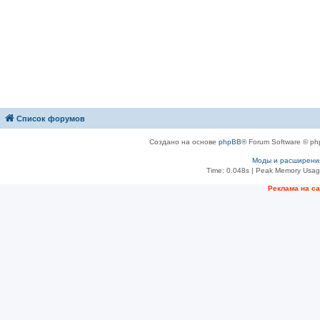
Список форумов
Создано на основе
phpBB
® Forum Software © ph
Моды и расширени
Time: 0.048s
| Peak Memory Usage
Рeклама на с