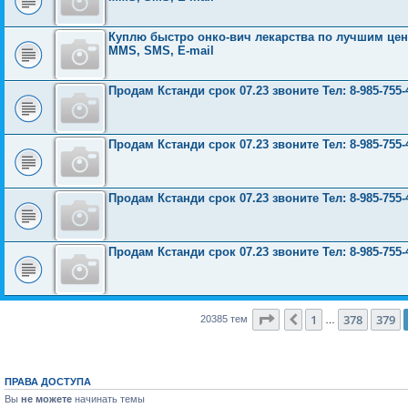
Куплю быстро онко-вич лекарства по лучшим ценам
MMS, SMS, E-mail
Продам Кстанди срок 07.23 звоните Тел: 8-985-755-
Продам Кстанди срок 07.23 звоните Тел: 8-985-755-
Продам Кстанди срок 07.23 звоните Тел: 8-985-755-
Продам Кстанди срок 07.23 звоните Тел: 8-985-755-
Страница
380
из
816
1
378
379
Пред.
20385 тем
…
ПРАВА ДОСТУПА
Вы
не можете
начинать темы