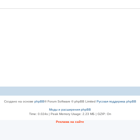
Создано на основе
phpBB
® Forum Software © phpBB Limited
Русская поддержка phpBB
Моды и расширения phpBB
Time: 0.024s
| Peak Memory Usage: 2.23 МБ | GZIP: On
Рeклама на сaйте