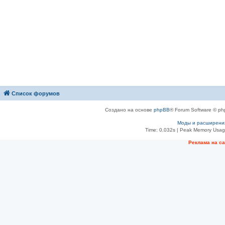
Список форумов
Создано на основе
phpBB
® Forum Software © ph
Моды и расширени
Time: 0.032s
| Peak Memory Usage
Рeклама на с