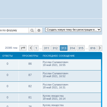
Поиск
Расширенный поиск
Страница
313
из
816
1
311
312
313
314
315
816
Пред.
Сл
20385 тем
…
…
ОТВЕТЫ
ПРОСМОТРЫ
ПОСЛЕДНЕЕ СООБЩЕНИЕ
П
Руслан Салаватович
О
П
0
86
о
18 май 2021, 16:55
с
т
р
л
П
е
Руслан Салаватович
О
П
0
87
в
о
о
д
18 май 2021, 16:52
с
н
т
р
л
е
с
е
П
е
Руслан Салаватович
е
О
П
0
82
в
о
о
д
18 май 2021, 16:31
с
т
м
с
н
о
т
р
л
е
с
е
о
ы
о
П
е
Куплю лекарства
е
б
О
П
0
81
в
о
о
д
18 май 2021, 16:14
с
щ
т
м
т
с
н
о
е
т
р
л
е
с
е
о
н
П
Куплю лекарства
ы
о
О
П
0
76
р
е