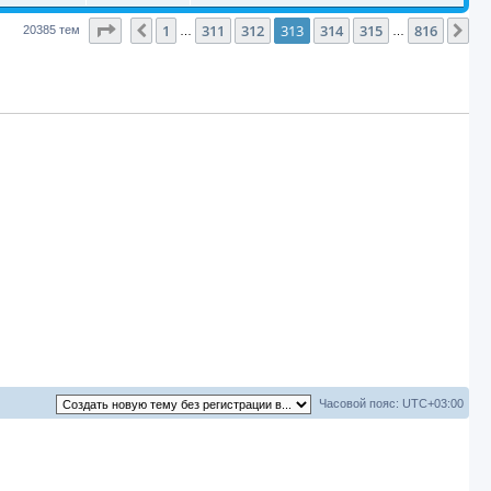
с
с
щ
т
т
м
р
е
н
л
т
ы
о
е
е
Страница
с
313
е
из
816
1
311
312
313
314
315
816
Пред.
Сл
20385 тем
е
…
…
о
н
е
ы
в
о
о
д
р
б
и
с
т
м
н
щ
е
о
е
т
с
е
ы
е
о
е
ы
о
н
б
с
т
р
м
и
щ
о
т
е
е
о
ы
ы
о
н
б
р
и
щ
т
е
е
ы
н
р
и
е
ы
Часовой пояс:
UTC+03:00