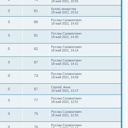
е
б
и
о
18 май 2021, 15:55
в
о
д
с
щ
т
м
е
с
т
т
р
н
ы
о
е
л
П
Куплю лекарства
е
О
с
П
е
0
81
о
н
е
ы
о
о
18 май 2021, 15:51
р
е
в
о
б
и
д
с
с
щ
т
т
м
р
е
н
л
т
П
Руслан Салаватович
ы
о
е
е
О
с
П
е
0
86
е
о
18 май 2021, 14:43
о
н
е
ы
в
о
о
д
р
с
б
и
с
т
т
м
р
н
л
щ
е
о
е
т
с
е
П
е
Руслан Салаватович
ы
е
О
П
0
81
о
е
ы
в
о
о
о
д
18 май 2021, 14:40
н
б
с
т
р
м
с
н
и
щ
т
р
о
л
е
т
с
е
е
е
о
П
е
Руслан Салаватович
е
ы
ы
о
О
П
0
82
н
в
о
б
о
д
18 май 2021, 14:14
с
т
р
м
и
щ
с
н
о
т
т
р
е
е
л
е
с
е
о
ы
ы
о
н
П
е
Руслан Салаватович
е
б
О
П
0
87
р
в
о
и
о
д
18 май 2021, 14:11
с
щ
т
м
т
е
с
н
о
е
т
р
ы
л
е
с
е
о
н
ы
о
р
П
е
Руслан Салаватович
е
б
и
О
П
0
73
в
о
о
д
18 май 2021, 14:09
с
щ
т
м
е
т
с
н
ы
о
е
т
р
л
е
с
е
о
н
ы
о
р
П
е
Сергей, Анна
е
б
и
О
П
0
87
в
о
о
д
18 май 2021, 13:17
с
щ
т
м
е
т
с
н
ы
о
е
т
р
л
е
с
е
о
н
П
Руслан Салаватович
ы
о
О
П
0
77
р
е
е
б
и
о
18 май 2021, 12:51
в
о
д
с
щ
т
м
е
с
т
т
р
н
ы
о
е
л
е
с
е
о
н
П
е
Руслан Салаватович
ы
о
О
П
0
75
р
е
в
о
б
и
о
д
18 май 2021, 12:50
с
щ
т
м
е
с
н
т
т
р
ы
о
е
л
е
с
е
о
н
П
е
Руслан Салаватович
е
ы
о
О
П
0
76
р
б