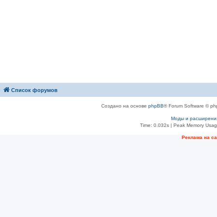
Список форумов
Создано на основе
phpBB
® Forum Software © ph
Моды и расширени
Time: 0.032s
| Peak Memory Usage
Рeклама на с