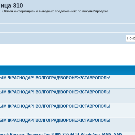
ница 310
х. Обмен информацией о выгодных предложениях по покупке\продаже
! КРЫМ !КРАСНОДАР! ВОЛГОГРАД!ВОРОНЕЖ!СТАВРОПОЛЬ!
! КРЫМ !КРАСНОДАР! ВОЛГОГРАД!ВОРОНЕЖ!СТАВРОПОЛЬ!
! КРЫМ !КРАСНОДАР! ВОЛГОГРАД!ВОРОНЕЖ!СТАВРОПОЛЬ!
! КРЫМ !КРАСНОДАР! ВОЛГОГРАД!ВОРОНЕЖ!СТАВРОПОЛЬ!
ей России: Звоните Тел:‪8-985-755-44-51 WhatsApp, MMS, SMS,