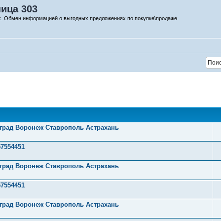
ница 303
х. Обмен информацией о выгодных предложениях по покупке\продаже
оград Воронеж Ставрополь Астрахань
57554451
оград Воронеж Ставрополь Астрахань
57554451
оград Воронеж Ставрополь Астрахань