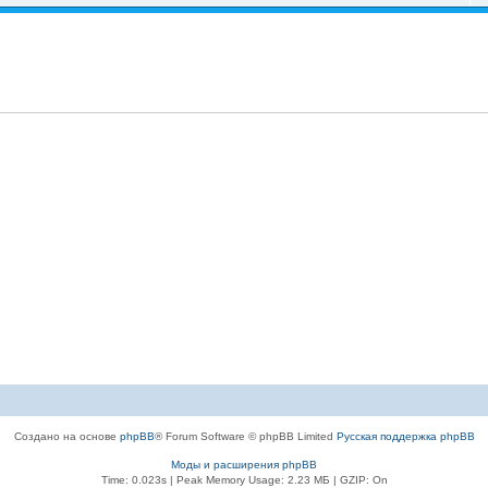
Создано на основе
phpBB
® Forum Software © phpBB Limited
Русская поддержка phpBB
Моды и расширения phpBB
Time: 0.023s
| Peak Memory Usage: 2.23 МБ | GZIP: On