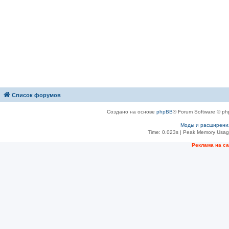
Список форумов
Создано на основе
phpBB
® Forum Software © ph
Моды и расширени
Time: 0.023s
| Peak Memory Usage
Рeклама на с