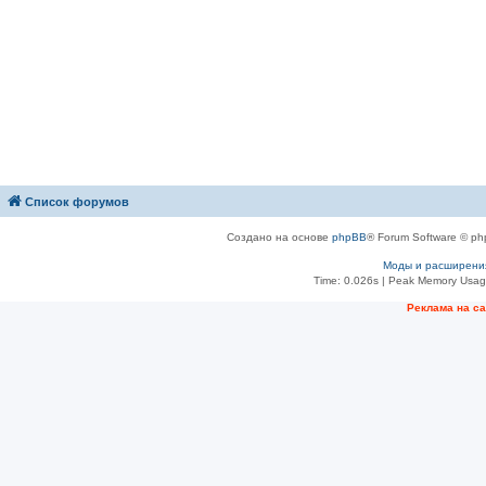
Список форумов
Создано на основе
phpBB
® Forum Software © ph
Моды и расширени
Time: 0.026s
| Peak Memory Usage
Рeклама на с