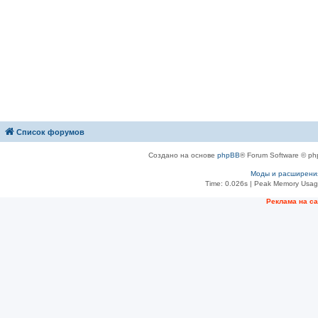
Список форумов
Создано на основе
phpBB
® Forum Software © ph
Моды и расширени
Time: 0.026s
| Peak Memory Usage
Рeклама на с