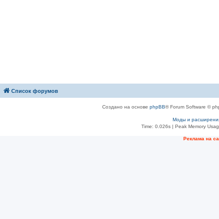
Список форумов
Создано на основе
phpBB
® Forum Software © ph
Моды и расширени
Time: 0.026s
| Peak Memory Usage
Рeклама на с