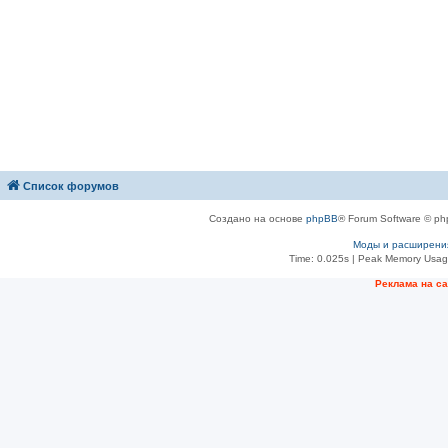
Список форумов
Создано на основе
phpBB
® Forum Software © ph
Моды и расширени
Time: 0.025s
| Peak Memory Usage
Рeклама на с