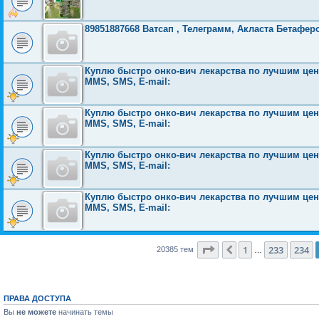
89851887668 Ватсап , Телеграмм, Акласта Бетафер
Куплю быстро онко-вич лекарства по лучшим ценам
MMS, SMS, E-mail:
Куплю быстро онко-вич лекарства по лучшим ценам
MMS, SMS, E-mail:
Куплю быстро онко-вич лекарства по лучшим ценам
MMS, SMS, E-mail:
Куплю быстро онко-вич лекарства по лучшим ценам
MMS, SMS, E-mail:
Страница
235
из
816
1
233
234
Пред.
20385 тем
…
ПРАВА ДОСТУПА
Вы
не можете
начинать темы