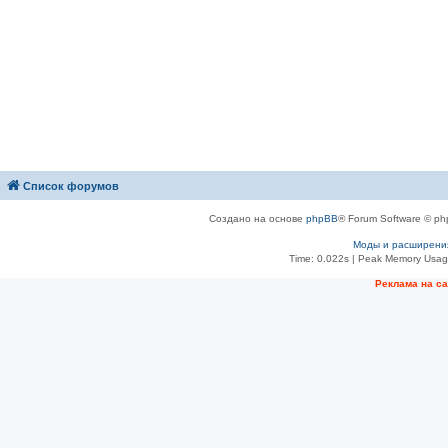
Список форумов
Создано на основе
phpBB
® Forum Software © ph
Моды и расширени
Time: 0.022s
| Peak Memory Usage
Рeклама на с