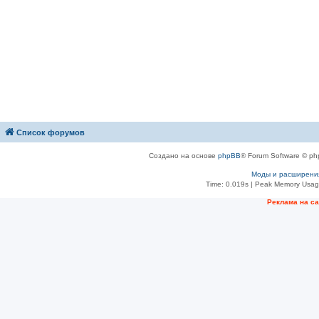
Список форумов
Создано на основе
phpBB
® Forum Software © ph
Моды и расширени
Time: 0.019s
| Peak Memory Usage
Рeклама на с