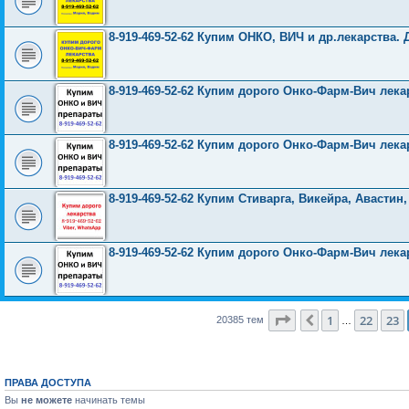
8-919-469-52-62 Купим ОНКО, ВИЧ и др.лекарства. 
8-919-469-52-62 Купим дорого Онко-Фарм-Вич лека
8-919-469-52-62 Купим дорого Онко-Фарм-Вич лека
8-919-469-52-62 Купим Стиварга, Викейра, Авасти
8-919-469-52-62 Купим дорого Онко-Фарм-Вич лека
Страница
24
из
816
1
22
23
Пред.
20385 тем
…
ПРАВА ДОСТУПА
Вы
не можете
начинать темы