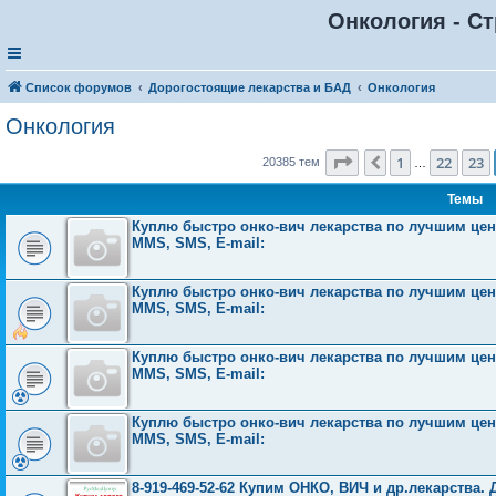
Онкология - Ст
Список форумов
Дорогостоящие лекарства и БАД
Онкология
Онкология
Страница
24
из
816
1
22
23
Пред.
20385 тем
…
Темы
Куплю быстро онко-вич лекарства по лучшим ценам
MMS, SMS, E-mail:
Куплю быстро онко-вич лекарства по лучшим ценам
MMS, SMS, E-mail:
Куплю быстро онко-вич лекарства по лучшим ценам
MMS, SMS, E-mail:
Куплю быстро онко-вич лекарства по лучшим ценам
MMS, SMS, E-mail:
8-919-469-52-62 Купим ОНКО, ВИЧ и др.лекарства. 