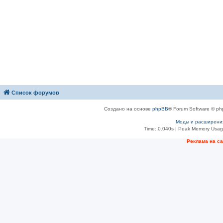
Список форумов
Создано на основе
phpBB
® Forum Software © ph
Моды и расширени
Time: 0.040s
| Peak Memory Usage
Рeклама на с