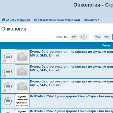
Онкология - Ст
Список форумов
Дорогостоящие лекарства и БАД
Онкология
Онкология
Страница
204
из
816
1
202
203
Пред.
20385 тем
…
Темы
Куплю быстро онко-вич лекарства по лучшим ценам
MMS, SMS, E-mail:
Куплю быстро онко-вич лекарства по лучшим ценам
MMS, SMS, E-mail:
Куплю быстро онко-вич лекарства по лучшим ценам
MMS, SMS, E-mail:
8-919-469-52-62 Купим дорого Онко-Фарм-Вич лека
8-919-469-52-62 Купим дорого Онко-Фарм-Вич лека