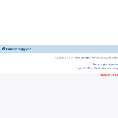
Список форумов
Создано на основе
phpBB
® Forum Software © ph
Моды и расширени
Time: 0.038s
| Peak Memory Usage
Рeклама на с