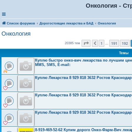
Онкология - Ст
Список форумов
Дорогостоящие лекарства и БАД
Онкология
Онкология
Страница
193
из
816
1
191
192
Пред.
20385 тем
…
Темы
Куплю быстро онко-вич лекарства по лучшим ценам
MMS, SMS, E-mail:
Куплю Лекарства 8 929 818 3632 Ростов Краснода
Куплю Лекарства 8 929 818 3632 Ростов Краснода
Куплю Лекарства 8 929 818 3632 Ростов Краснода
8-919-469-52-62 Купим дорого Онко-Фарм-Вич лека