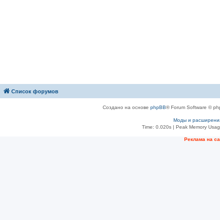
Список форумов
Создано на основе
phpBB
® Forum Software © ph
Моды и расширени
Time: 0.020s
| Peak Memory Usage
Рeклама на с